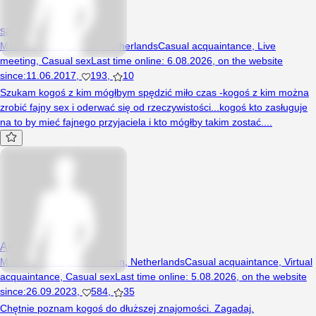
saruel
Man, 48 years, Sneek, Netherlands
Casual acquaintance
,
Live
meeting
,
Casual sex
Last time online
:
6.08.2026
,
on the website
since
:
11.06.2017
,
193
,
10
Szukam kogoś z kim mógłbym spędzić miło czas -kogoś z kim można
zrobić fajny sex i oderwać się od rzeczywistości...kogoś kto zasługuje
na to by mieć fajnego przyjaciela i kto mógłby takim zostać....
Arturopel
Man, 42 years, Heerenveen, Netherlands
Casual acquaintance
,
Virtual
acquaintance
,
Casual sex
Last time online
:
5.08.2026
,
on the website
since
:
26.09.2023
,
584
,
35
Chętnie poznam kogoś do dłuższej znajomości. Zagadaj.