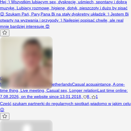
Hej :) Wszystkim lubiącym sex, dyskrecję, uśmiech, spontany i dobrą
muzykę. Lubiący rozmowę, higienę, dotyk, pieszczoty i dużo by pisać
😉 Szukam Pań, Pary,Pana Bi na stały dyskretny układzik :) Jestem Bi
otwarty na wyzwania i przygody :) Najlepiej popisać chwilę, ale real
mnie bardziej interesuje 😍
dominikpct1978
Man, 48 years, Drachten , Netherlands
Casual acquaintance
,
A one-
time thing
,
Live meeting
,
Casual sex
,
Longer relation
Last time online
:
7.08.2026
,
on the website since
:
13.01.2018
,
8
,
1
Cześć,szukam partnerki do regularnych spotkań,wiadomo w jakim celu
😉