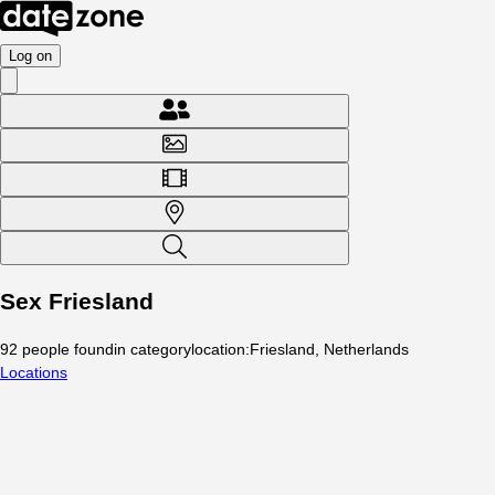
Log on
Sex Friesland
92
people
found
in category
location
:
Friesland, Netherlands
Locations