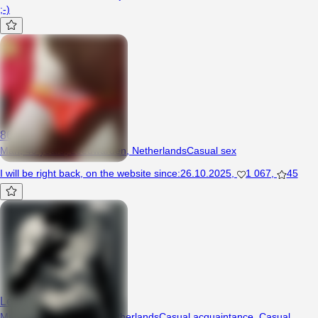
;-)
86mati
Man, 40 years, Leeuwarden, Netherlands
Casual sex
I will be right back
,
on the website since
:
26.10.2025
,
1 067
,
45
Leukegezelligevent
Man, 38 years, Sneek, Netherlands
Casual acquaintance
,
Casual