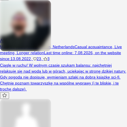
Alitheos
Man, 39 years, Leeuwarden, Netherlands
Casual acquaintance
,
Live
meeting
,
Longer relation
Last time online
:
7.08.2026
,
on the website
since
:
13.08.2022
,
23
,
3
Ciągle w ruchu! W wolnym czasie szukam balansu: najchętniej
relaksuję się nad wodą lub w górach, uciekając w stronę dzikiej natury.
Gdy pogoda nie dopisuje, wymieniam szlaki na dobrą książkę sci-fi.
Chętnie poznam towarzyszkę na wspólne wyprawy (i te bliskie, i te
trochę dalsze).