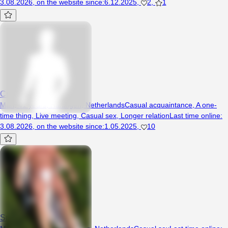
3.08.2026
,
on the website since
:
6.12.2025
,
2
,
1
CraigHall39
Man, 41 years, Harlingen, Netherlands
Casual acquaintance
,
A one-
time thing
,
Live meeting
,
Casual sex
,
Longer relation
Last time online
:
3.08.2026
,
on the website since
:
1.05.2025
,
10
Srdzio