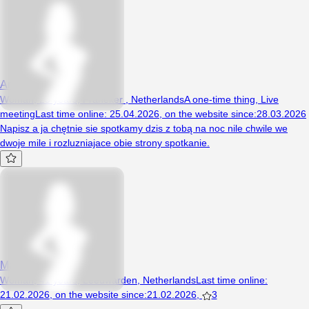
Aniulka1
Woman, 25 years, Franeker , Netherlands
A one-time thing
,
Live
meeting
Last time online
:
25.04.2026
,
on the website since
:
28.03.2026
Napisz a ja chętnie sie spotkamy dzis z tobą na noc nile chwile we
dwoje mile i rozluzniajace obie strony spotkanie.
MartaMartusiaMartunia
Woman, 41 years, Leeuwarden, Netherlands
Last time online
:
21.02.2026
,
on the website since
:
21.02.2026
,
3