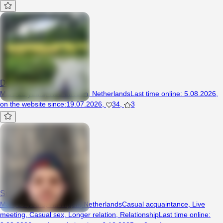
Dudi234
Man, 23 years, Heerenveen, Netherlands
Last time online
:
5.08.2026
,
on the website since
:
19.07.2026
,
34
,
3
Seded
Man, 29 years, Harlingen, Netherlands
Casual acquaintance
,
Live
meeting
,
Casual sex
,
Longer relation
,
Relationship
Last time online
: