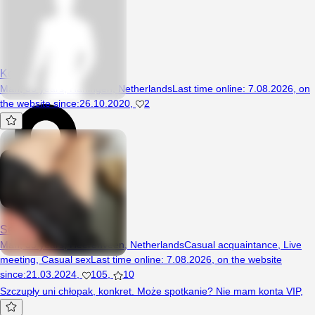
Kolega1989
Man, 36 years, Harlingen, Netherlands
Last time online
:
7.08.2026
,
on
the website since
:
26.10.2020
,
2
Sebap110
Man, 33 years, Heerenveen, Netherlands
Casual acquaintance
,
Live
meeting
,
Casual sex
Last time online
:
7.08.2026
,
on the website
since
:
21.03.2024
,
105
,
10
Szczupły uni chłopak, konkret. Może spotkanie? Nie mam konta VIP,