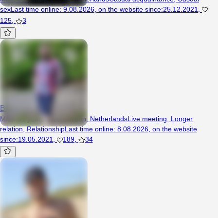
sex
Last time online
:
9.08.2026
,
on the website since
:
25.12.2021
,
125
,
3
BigBear95
Man, 31 years, Heerenveen, Netherlands
Live meeting
,
Longer
relation
,
Relationship
Last time online
:
8.08.2026
,
on the website
since
:
19.05.2021
,
189
,
34