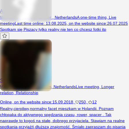
Anulka5555
Woman, 44 years, Franeker , Netherlands
A one-time thing
,
Live
meeting
Last time online
:
13.08.2025
,
on the website since
:
26.07.2025
Spotkam się Piszacy tylko realny nie ten co chcesz fotki itp
StrongDick85
Man, 40 years, Leeuwarden, Netherlands
Live meeting
,
Longer
relation
,
Relationship
Online
,
on the website since
:
15.09.2018
,
250
,
12
Realny,cierpliwy,normalny facet mieszkam w Holandii. Poznam
chłopaka do aktywnego spędzania czasu, rower, spacer . Tak
naprawdę to kogoś na stałe, dobrego przyjaciela. Stawiam na realne
spotkania,przyjaźń,dłuższą znajomość. Śmiało zapraszam do pisania