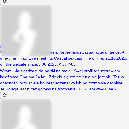
Alicjasex
Woman, 49 years, Heerenveen, Netherlands
Casual acquaintance
,
A
one-time thing
,
Live meeting
,
Casual sex
Last time online
:
21.10.2025
,
on the website since
:
3.06.2025
,
6
,
89
Witam . Ja zjezdzam do polski na stałe . Swoj profil ten zostawiam
koleżance Ona ma 54 lat . Zdjecia się tez zmienia ale jest ok . Tez w
obecności przyjaciela bo bezpieczenstwo lub po rozmowie osobistej .
Jej kolega jest bi tez gotowy na spotkania . POZDRAWIAM WAS