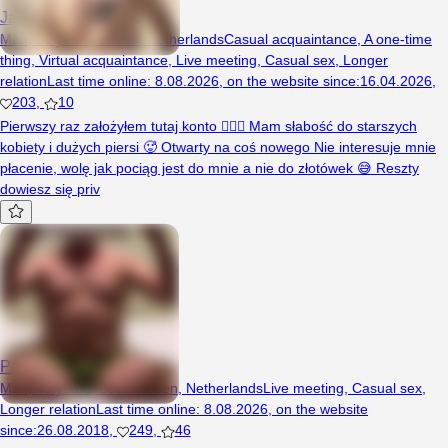
JakeRR1
Man, 31 years, Sneek, Netherlands
Casual acquaintance
,
A one-time
thing
,
Virtual acquaintance
,
Live meeting
,
Casual sex
,
Longer
relation
Last time online
:
8.08.2026
,
on the website since
:
16.04.2026
,
203
,
10
Pierwszy raz założyłem tutaj konto 🤷🏻‍♂️ Mam słabość do starszych
kobiety i dużych piersi 🥵 Otwarty na coś nowego Nie interesuje mnie
płacenie, wolę jak pociąg jest do mnie a nie do złotówek 😅 Reszty
dowiesz się priv
Pablo3838
Man, 49 years, Leeuwarden, Netherlands
Live meeting
,
Casual sex
,
Longer relation
Last time online
:
8.08.2026
,
on the website
since
:
26.08.2018
,
249
,
46