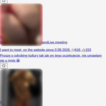
Wariatka001
Woman, 20 years, Łódź, Poland
Live meeting
I want to meet
,
on the website since
:
3.08.2026
,
418
,
153
Proszę o odrobinę kultury tak jak wy tego oczekujecie, nie umawiam
się u mnie 😀
Moniaaxx69