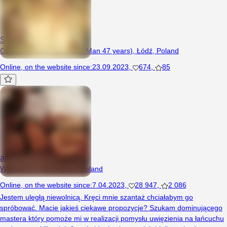
SzukajacUleglych
Couple (Woman 38 years, Man 47 years), Łódź, Poland
Online
,
on the website since
:
23.09.2023
,
674
,
85
aniusiapizdusia
Woman, 35 years, Łódź, Poland
Online
,
on the website since
:
7.04.2023
,
28 947
,
2 086
Jestem uległą niewolnicą. Kręci mnie szantaż chciałabym go
spróbować. Macie jakieś ciekawe propozycje? Szukam dominującego
mastera który pomoże mi w realizacji pomysłu uwięzienia na łańcuchu