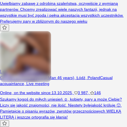
Uwielbiamy zabawę z odrobiną szaleństwa, oczywiście z wymianą
partnerów. Chcemy zrealizować wiele naszych fantazji, jednak na
wszystkie musi być zgoda i pełna akceptacja wszystkich uczestników.
Preferujemy pary w zbliżonym do naszego wieku
Leeila
Couple (Woman 43 years, Man 46 years), Łódź, Poland
Casual
acquaintance
,
Live meeting
Online
,
on the website since
:
13.10.2025
,
3 987
,
146
Szukamy kogoś do miłych uniesień ☺️, kobiety, pary a może Ciebie?
Liczy się jakość znajomości, nie ilość. Niestety bylejakość króluje 🙁.
Pamiętajcie o pisaniu wyrazów, zwrotów grzecznościowych WIELKĄ
LITERĄ i jeszcze ortografia się kłania!