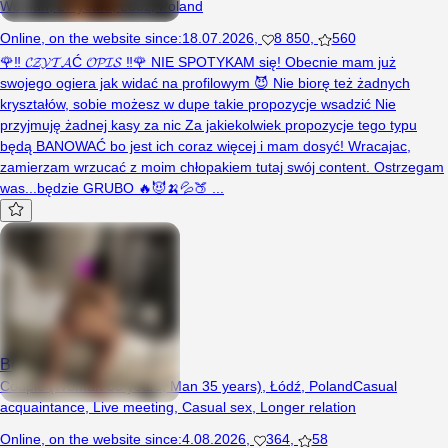
Woman, 27 years, Łódź, Poland
Online
,
on the website since
:
18.07.2026
,
8 850
,
560
🌹‼ 𝓒𝓩𝓨𝓣𝓐Ć 𝓞𝓟𝓘𝓢 ‼🌹 NIE SPOTYKAM się! Obecnie mam już
swojego ogiera jak widać na profilowym 😈 Nie biorę też żadnych
kryształów, sobie możesz w dupe takie propozycje wsadzić Nie
przyjmuję żadnej kasy za nic Za jakiekolwiek propozycje tego typu
będą BANOWAĆ bo jest ich coraz więcej i mam dosyć! Wracajac,
zamierzam wrzucać z moim chłopakiem tutaj swój content. Ostrzegam
was...będzie GRUBO 🔥😈🍌💦🍑 ...
BestParkaForFun
Couple (Woman 30 years, Man 35 years), Łódź, Poland
Casual
acquaintance
,
Live meeting
,
Casual sex
,
Longer relation
Online
,
on the website since
:
4.08.2026
,
364
,
58