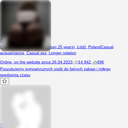
0straPara
Couple (Man 28 years, Woman 25 years), Łódź, Poland
Casual
acquaintance
,
Casual sex
,
Longer relation
Online
,
on the website since
:
26.04.2023
,
14 842
,
696
Poszukujemy sympatycznych osób do fajnych zabaw i miłego
spędzenia czasu
Studenci1989