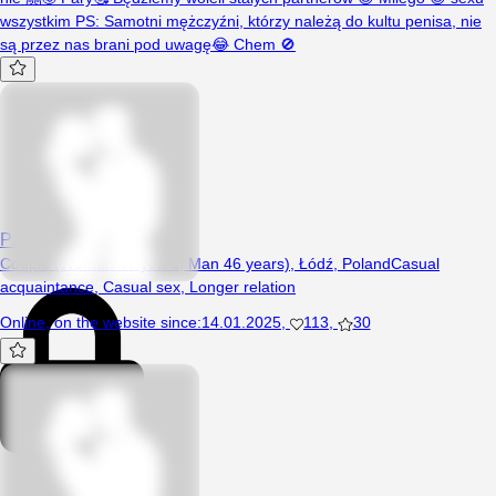
wszystkim PS: Samotni mężczyźni, którzy należą do kultu penisa, nie
są przez nas brani pod uwagę😂 Chem 🚫
Papugi4545
Couple (Woman 47 years, Man 46 years), Łódź, Poland
Casual
acquaintance
,
Casual sex
,
Longer relation
Online
,
on the website since
:
14.01.2025
,
113
,
30