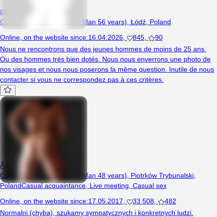
parlodz
Couple (Woman 43 years, Man 56 years), Łódź, Poland
Online
,
on the website since
:
16.04.2026
,
845
,
90
Nous ne rencontrons que des jeunes hommes de moins de 25 ans.
Ou des hommes très bien dotés. Nous nous enverrons une photo de
nos visages et nous nous poserons la même question. Inutile de nous
contacter si vous ne correspondez pas à ces critères.
A6c5
Couple (Woman 44 years, Man 48 years), Piotrków Trybunalski,
Poland
Casual acquaintance
,
Live meeting
,
Casual sex
Online
,
on the website since
:
17.05.2017
,
33 508
,
482
Normalni (chyba), szukamy sympatycznych i konkretnych ludzi.