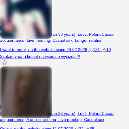
Badcoumple
Couple (Woman 31 years, Man 33 years), Łódź, Poland
Casual
acquaintance
,
Live meeting
,
Casual sex
,
Longer relation
I want to meet
,
on the website since
:
24.02.2026
,
131
,
10
Szukamy par i kobiet na wspolne wyjazdy !!!
NaughtySoulmates
Couple (Man 30 years, Woman 26 years), Łódź, Poland
Casual
acquaintance
,
A one-time thing
,
Live meeting
,
Casual sex
Online
,
on the website since
:
31.07.2026
,
32
,
65