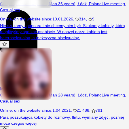
Couple (Woman 36 years, Man 36 years), Łódź, Poland
Live meeting
,
Casual sex
Online
,
on the website since
:
19.01.2026
,
314
,
9
Nie szukamy sponsora i nie chcemy nim być. Szukamy kobiety, którą
moglibyśmy spotkać osobiście. W naszej parze kobieta jest
heteroseksualna, a mężczyzna biseksualny.
Mlodziaki97
Couple (Woman 29 years, Man 28 years), Łódź, Poland
Live meeting
,
Casual sex
Online
,
on the website since
:
1.04.2021
,
21 488
,
791
Para poszukująca kobiety do rozmowy, flirtu, wymiany zdjęć, później
może czegoś więcej