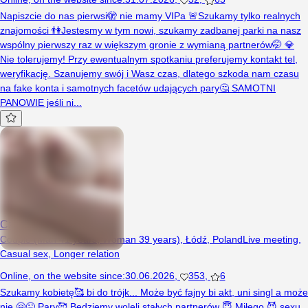
Napiszcie do nas pierwsi🫣 nie mamy VIPa 🚨Szukamy tylko realnych
znajomości 👫Jestesmy w tym nowi, szukamy zadbanej parki na nasz
wspólny pierwszy raz w większym gronie z wymianą partnerów🤭 💎
Nie tolerujemy! Przy ewentualnym spotkaniu preferujemy kontakt tel,
weryfikację. Szanujemy swój i Wasz czas, dlatego szkoda nam czasu
na fake konta i samotnych facetów udających pary🤔 SAMOTNI
PANOWIE jeśli ni...
Czemunierazem
Couple (Man 41 years, Woman 39 years), Łódź, Poland
Live meeting
,
Casual sex
,
Longer relation
Online
,
on the website since
:
30.06.2026
,
353
,
6
Szukamy kobietę🥰 bi do trójk... Może być fajny bi akt, uni singl a może
nie 🤗😜 Pary🥰 Będziemy woleli stałych partnerów 😇 Miłego 😈 sexu