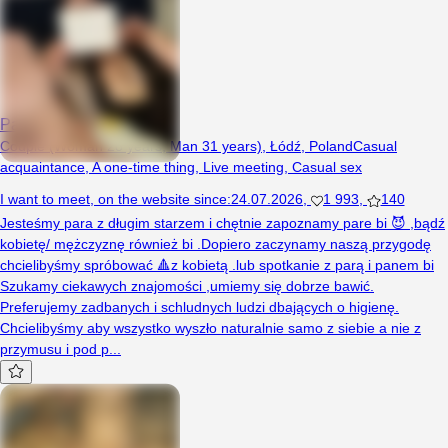
Parkalove69
Couple (Woman 28 years, Man 31 years), Łódź, Poland
Casual
acquaintance
,
A one-time thing
,
Live meeting
,
Casual sex
I want to meet
,
on the website since
:
24.07.2026
,
1 993
,
140
Jesteśmy para z długim starzem i chętnie zapoznamy pare bi 😈 ,bądź
kobietę/ mężczyznę również bi .Dopiero zaczynamy naszą przygodę
chcielibyśmy spróbować 🔺z kobietą .lub spotkanie z parą i panem bi
Szukamy ciekawych znajomości ,umiemy się dobrze bawić.
Preferujemy zadbanych i schludnych ludzi dbających o higienę.
Chcielibyśmy aby wszystko wyszło naturalnie samo z siebie a nie z
przymusu i pod p...