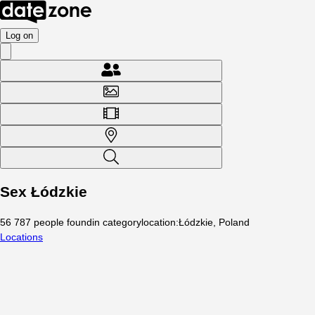
Log on
Sex Łódzkie
56 787
people
found
in category
location
:
Łódzkie, Poland
Locations