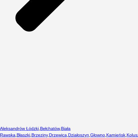
Aleksandrów Łódzki
,
Bełchatów
,
Biała
Rawska
,
Błaszki
,
Brzeziny
,
Drzewica
,
Działoszyn
,
Głowno
,
Kamieńsk
,
Kolus