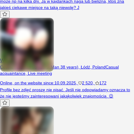
może np na kilka dni. Ja w kajdankach naga lub bielizna, ktoś zna
jakieś ciekawe miejsce na taką niewolę? J
Weraseb
Couple (Woman 35 years, Man 38 years), Łódź, Poland
Casual
acquaintance
,
Live meeting
Online
,
on the website since
:
10.09.2025
,
2 520
,
172
Profile bez zdjęć proszę nie pisać. Jeśli nie odpowiadamy oznacza to
że nie jesteśmy zainteresowani jakąkolwiek znajomością. 😉