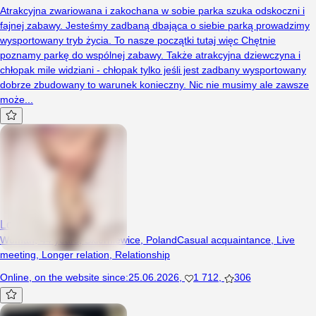
Atrakcyjna zwariowana i zakochana w sobie parka szuka odskoczni i
fajnej zabawy. Jesteśmy zadbaną dbająca o siebie parką prowadzimy
wysportowany tryb życia. To nasze początki tutaj więc Chętnie
poznamy parkę do wspólnej zabawy. Także atrakcyjna dziewczyna i
chłopak mile widziani - chłopak tylko jeśli jest zadbany wysportowany
dobrze zbudowany to warunek konieczny. Nic nie musimy ale zawsze
może...
Lobuzicaa
Woman, 44 years, Skierniewice, Poland
Casual acquaintance
,
Live
meeting
,
Longer relation
,
Relationship
Online
,
on the website since
:
25.06.2026
,
1 712
,
306