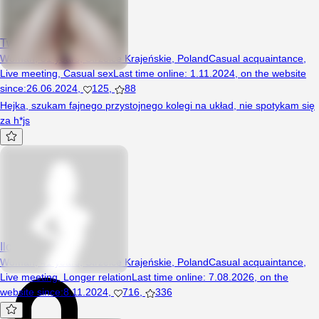
TwojaKiciaaa
Woman, 31 years, Strzelce Krajeńskie, Poland
Casual acquaintance
,
Live meeting
,
Casual sex
Last time online
:
1.11.2024
,
on the website
since
:
26.06.2024
,
125
,
88
Hejka, szukam fajnego przystojnego kolegi na układ, nie spotykam się
za h*js
Ilona39
Woman, 41 years, Strzelce Krajeńskie, Poland
Casual acquaintance
,
Live meeting
,
Longer relation
Last time online
:
7.08.2026
,
on the
website since
:
8.11.2024
,
716
,
336