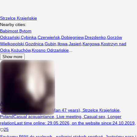
Strzelce Krajeńskie
Nearby cities:
Babimost
,
Bytom
Odrzański
,
Cybinka
,
Czerwieńsk
,
Dobiegniew
,
Drezdenko
,
Gorzów
Wielkopolski
,
Gozdnica
,
Gubin
,
Iłowa
,
Jasień
,
Kargowa
,
Kostrzyn nad
Odrą
,
Kożuchów
,
Krosno Odrzańskie
...
Show more
Aiszag74
Couple (Woman 52 years, Man 47 years), Strzelce Krajeńskie,
Poland
Casual acquaintance
,
Live meeting
,
Casual sex
,
Longer
relation
Last time online
:
29.05.2026
,
on the website since
:
24.10.2019
,
25
Szukamy PANI do realnych , najlepiej stałych spotkań. Jesteśmy parą i