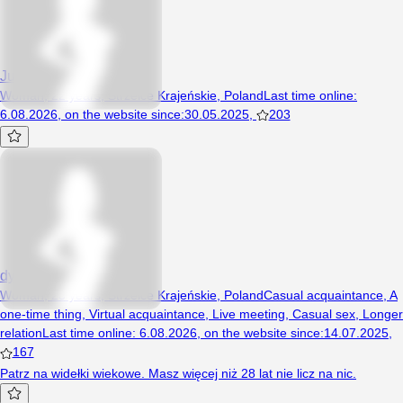
Julc1x
Woman, 22 years, Strzelce Krajeńskie, Poland
Last time online
:
6.08.2026
,
on the website since
:
30.05.2025
,
203
dyskretnax
Woman, 23 years, Strzelce Krajeńskie, Poland
Casual acquaintance
,
A
one-time thing
,
Virtual acquaintance
,
Live meeting
,
Casual sex
,
Longer
relation
Last time online
:
6.08.2026
,
on the website since
:
14.07.2025
,
167
Patrz na widełki wiekowe. Masz więcej niż 28 lat nie licz na nic.