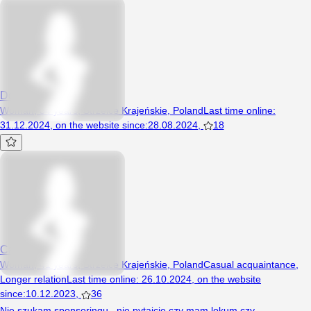
DobraRobota92
Woman, 34 years, Strzelce Krajeńskie, Poland
Last time online
:
31.12.2024
,
on the website since
:
28.08.2024
,
18
Calineczka86
Woman, 41 years, Strzelce Krajeńskie, Poland
Casual acquaintance
,
Longer relation
Last time online
:
26.10.2024
,
on the website
since
:
10.12.2023
,
36
Nie szukam sponsoringu...nie pytajcie czy mam lokum czy