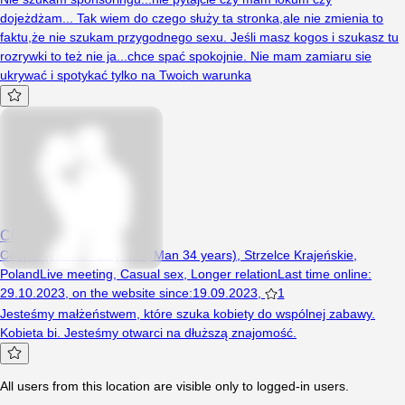
dojeżdżam... Tak wiem do czego służy ta stronka,ale nie zmienia to
faktu,że nie szukam przygodnego sexu. Jeśli masz kogos i szukasz tu
rozrywki to też nie ja...chce spać spokojnie. Nie mam zamiaru sie
ukrywać i spotykać tylko na Twoich warunka
Chetniszukamy
Couple (Woman 33 years, Man 34 years), Strzelce Krajeńskie,
Poland
Live meeting
,
Casual sex
,
Longer relation
Last time online
:
29.10.2023
,
on the website since
:
19.09.2023
,
1
Jesteśmy małżeństwem, które szuka kobiety do wspólnej zabawy.
Kobieta bi. Jesteśmy otwarci na dłuższą znajomość.
All users from this location are visible only to logged-in users.