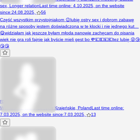
sex
,
Longer relation
Last time online
:
4.10.2025
,
on the website
since
:
24.08.2025
,
56
Część wszystkim przystojniakom 😉lubię ostry sex i dobrom zabawę
na różne sposoby jestem doświadczona w te klocki i nie jednego kut…
😋widziałam jak jeszcze byłam młoda panowie zachęcam do pisania
wiek nie gra roli fajnie jak byście mieli gest bo 💸💷💵💴💶tez lubię 😜😘
😘😘
rossi78
Woman, 42 years, Strzelce Krajeńskie, Poland
Last time online
:
7.03.2025
,
on the website since
:
7.03.2025
,
13