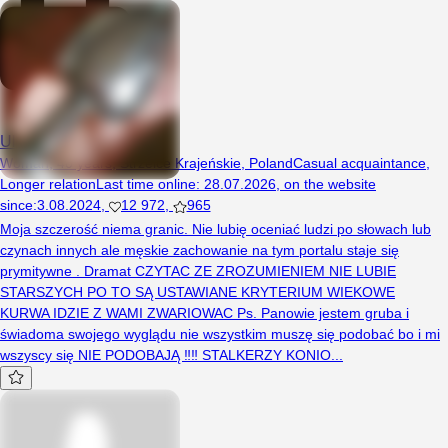
Ulegla85
Woman, 40 years, Strzelce Krajeńskie, Poland
Casual acquaintance
,
Longer relation
Last time online
:
28.07.2026
,
on the website
since
:
3.08.2024
,
12 972
,
965
Moja szczerość niema granic. Nie lubię oceniać ludzi po słowach lub
czynach innych ale męskie zachowanie na tym portalu staje się
prymitywne . Dramat CZYTAC ZE ZROZUMIENIEM NIE LUBIE
STARSZYCH PO TO SĄ USTAWIANE KRYTERIUM WIEKOWE
KURWA IDZIE Z WAMI ZWARIOWAC Ps. Panowie jestem gruba i
świadoma swojego wyglądu nie wszystkim muszę się podobać bo i mi
wszyscy się NIE PODOBAJĄ ‼️‼️ STALKERZY KONIO...