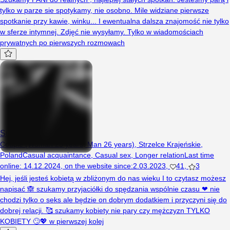
tylko w parze sie spotykamy, nie osobno. Mile widziane pierwsze
spotkanie przy kawie, winku... I ewentualna dalsza znajomość nie tylko
w sferze intymnej. Zdjęć nie wysyłamy. Tylko w wiadomościach
prywatnych po pierwszych rozmowach
Superparka69x
Couple (Woman 23 years, Man 26 years), Strzelce Krajeńskie,
Poland
Casual acquaintance
,
Casual sex
,
Longer relation
Last time
online
:
14.12.2024
,
on the website since
:
2.03.2023
,
41
,
3
Hej, jeśli jesteś kobietą w zbliżonym do nas wieku I to czytasz możesz
napisać 🙈 szukamy przyjaciółki do spędzania wspólnie czasu ❤ nie
chodzi tylko o seks ale będzie on dobrym dodatkiem i przyczyni się do
dobrej relacji. 🥰 szukamy kobiety nie pary czy mężczyzn TYLKO
KOBIETY 🙄💖 w pierwszej kolej