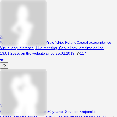
SweetJoy96
Woman, 30 years, Strzelce Krajeńskie, Poland
Casual acquaintance
,
Virtual acquaintance
,
Live meeting
,
Casual sex
Last time online
:
13.01.2026
,
on the website since
:
25.02.2019
,
117
❤️
Yoko6969
Couple (Man 51 years, Man 50 years), Strzelce Krajeńskie,
Poland
Last time online
:
7.12.2025
,
on the website since
:
7.11.2025
,