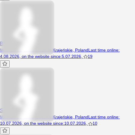
Blondi2594
Woman, 22 years, Strzelce Krajeńskie, Poland
Last time online
:
4.08.2026
,
on the website since
:
5.07.2026
,
19
SamotnyMis00
Woman, 25 years, Strzelce Krajeńskie, Poland
Last time online
:
10.07.2026
,
on the website since
:
10.07.2026
,
10