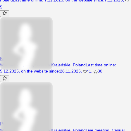
5
Krejziiq
Woman, 27 years, Strzelce Krajeńskie, Poland
Last time online
:
5.12.2025
,
on the website since
:
28.11.2025
,
41
,
30
Pestka96
Woman, 29 years, Strzelce Krajeńskie, Poland
Live meeting
,
Casual