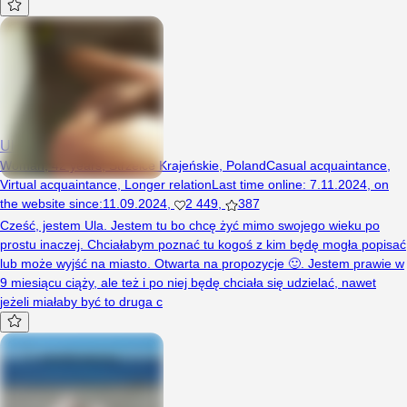
UlkaM
Woman, 42 years, Strzelce Krajeńskie, Poland
Casual acquaintance
,
Virtual acquaintance
,
Longer relation
Last time online
:
7.11.2024
,
on
the website since
:
11.09.2024
,
2 449
,
387
Cześć, jestem Ula. Jestem tu bo chcę żyć mimo swojego wieku po
prostu inaczej. Chciałabym poznać tu kogoś z kim będę mogła popisać
lub może wyjść na miasto. Otwarta na propozycje 🙂. Jestem prawie w
9 miesiącu ciąży, ale też i po niej będę chciała się udzielać, nawet
jeżeli miałaby być to druga c