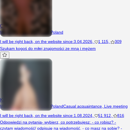
ChetnaZabawy92
Woman, 34 years, Siedlce, Poland
I will be right back
,
on the website since
:
3.04.2026
,
1 115
,
309
Szukam kogoś do miłej znajomości ze mną i mężem
Kiciula
Woman, 49 years, Siedlce, Poland
Casual acquaintance
,
Live meeting
I will be right back
,
on the website since
:
1.08.2024
,
51 912
,
816
Odpowiedzi na pytania- wybierz, co potrzebujesz: - co robisz? -
czytam wiadomość/ odpisuję na wiadomość. - co masz na sobie? -