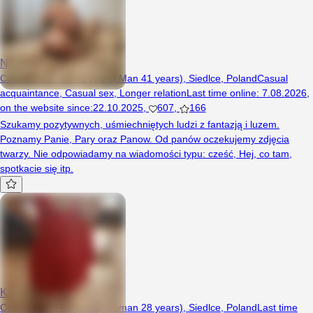
NoRulesDuo
Couple (Woman 41 years, Man 41 years), Siedlce, Poland
Casual
acquaintance
,
Casual sex
,
Longer relation
Last time online
:
7.08.2026
,
on the website since
:
22.10.2025
,
607
,
166
Szukamy pozytywnych, uśmiechniętych ludzi z fantazją i luzem.
Poznamy Panie, Pary oraz Panow. Od panów oczekujemy zdjęcia
twarzy. Nie odpowiadamy na wiadomości typu: cześć, Hej, co tam,
spotkacie się itp.
KonradiAgata
Couple (Man 28 years, Woman 28 years), Siedlce, Poland
Last time