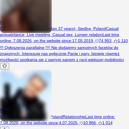
Krejzole
Couple (Woman 42 years, Man 37 years), Siedlce, Poland
Casual
acquaintance
,
Live meeting
,
Casual sex
,
Longer relation
Last time
online
:
7.08.2026
,
on the website since
:
17.05.2019
,
74 953
,
1 110
!!! Ogłoszenia parafialne !!!! Nie dodajemy samotnych facetów do
znajomych. Interesują nas wyłącznie Panie i pary. Istnieje również
możliwość spotkania się z samym panem z racji większej mobilności
Marlenka123
Woman, 31 years, Siedlce, Poland
Relationship
Last time online
:
7.08.2026
,
on the website since
:
4.07.2025
,
10 866
,
1 014