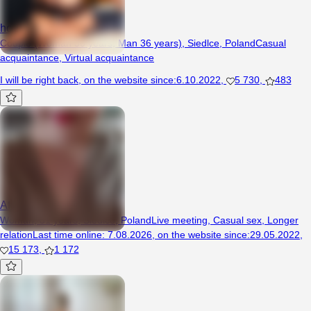
hotkatka9690
Couple (Woman 30 years, Man 36 years), Siedlce, Poland
Casual
acquaintance
,
Virtual acquaintance
I will be right back
,
on the website since
:
6.10.2022
,
5 730
,
483
Afrodyta33
Woman, 31 years, Siedlce, Poland
Live meeting
,
Casual sex
,
Longer
relation
Last time online
:
7.08.2026
,
on the website since
:
29.05.2022
,
15 173
,
1 172