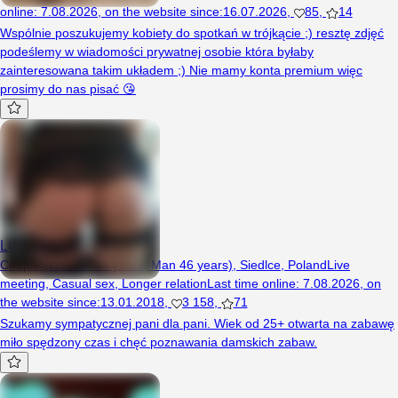
online
:
7.08.2026
,
on the website since
:
16.07.2026
,
85
,
14
Wspólnie poszukujemy kobiety do spotkań w trójkącie ;) resztę zdjęć
podeślemy w wiadomości prywatnej osobie która byłaby
zainteresowana takim układem ;) Nie mamy konta premium więc
prosimy do nas pisać 😘
LuckPara
Couple (Woman 44 years, Man 46 years), Siedlce, Poland
Live
meeting
,
Casual sex
,
Longer relation
Last time online
:
7.08.2026
,
on
the website since
:
13.01.2018
,
3 158
,
71
Szukamy sympatycznej pani dla pani. Wiek od 25+ otwarta na zabawę
miło spędzony czas i chęć poznawania damskich zabaw.