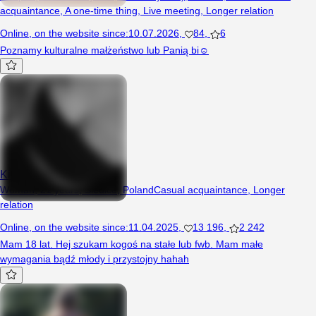
acquaintance
,
A one-time thing
,
Live meeting
,
Longer relation
Online
,
on the website since
:
10.07.2026
,
84
,
6
Poznamy kulturalne małżeństwo lub Panią bi☺️
Kinga050
Woman, 21 years, Siedlce, Poland
Casual acquaintance
,
Longer
relation
Online
,
on the website since
:
11.04.2025
,
13 196
,
2 242
Mam 18 lat. Hej szukam kogoś na stałe lub fwb. Mam małe
wymagania bądź młody i przystojny hahah