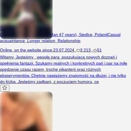
Szukamy7879
Couple (Woman 47 years, Man 47 years), Siedlce, Poland
Casual
acquaintance
,
Longer relation
,
Relationship
Online
,
on the website since
:
23.07.2024
,
3 213
,
51
Witamy, Jesteśmy , wesołą parą, poszukującą nowych doznań i
spełnienia fantazji. Szukamy realnych i konkretnych pań i par na miłe
spędzenie czasu razem, trochę pikanterii oraz różnych
eksperymentów. Chętnie nawiążemy znajomość na dłużej, i nie tylko
do łóżka. Jesteśmy zadbani, z poczuciem humoru, ce