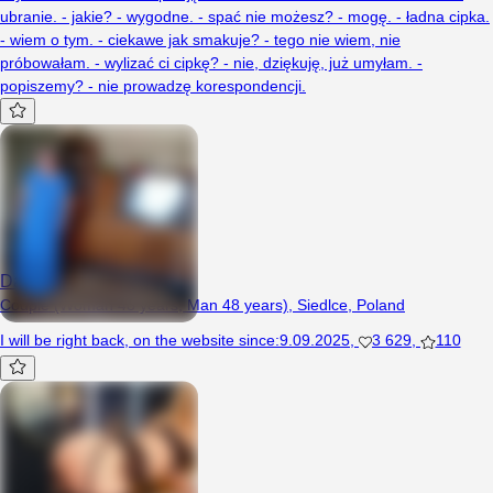
ubranie. - jakie? - wygodne. - spać nie możesz? - mogę. - ładna cipka.
- wiem o tym. - ciekawe jak smakuje? - tego nie wiem, nie
próbowałam. - wylizać ci cipkę? - nie, dziękuję, już umyłam. -
popiszemy? - nie prowadzę korespondencji.
DarekPatrycja
Couple (Woman 48 years, Man 48 years), Siedlce, Poland
I will be right back
,
on the website since
:
9.09.2025
,
3 629
,
110