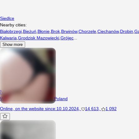
Siedlce
Nearby cities:
Białobrzegi
,
Bieżuń
,
Błonie
,
Brok
,
Brwinów
,
Chorzele
,
Ciechanów
,
Drobin
,
Ga
Kalwaria
,
Grodzisk Mazowiecki
,
Grójec
...
Show more
Nianic
Woman, 38 years, Siedlce, Poland
Online
,
on the website since
:
10.10.2024
,
14 613
,
1 092