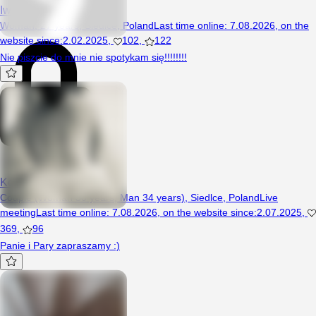
Iwonkasexi
Woman, 27 years, Siedlce, Poland
Last time online
:
7.08.2026
,
on the
website since
:
2.02.2025
,
102
,
122
Nie piszcie do mnie nie spotykam się!!!!!!!!
Kotkidwaaaa
Couple (Woman 30 years, Man 34 years), Siedlce, Poland
Live
meeting
Last time online
:
7.08.2026
,
on the website since
:
2.07.2025
,
369
,
96
Panie i Pary zapraszamy :)