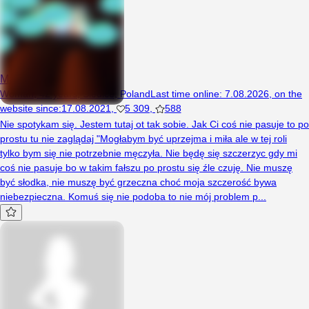
Magda1984
Woman, 42 years, Siedlce, Poland
Last time online
:
7.08.2026
,
on the
website since
:
17.08.2021
,
5 309
,
588
Nie spotykam się. Jestem tutaj ot tak sobie. Jak Ci coś nie pasuje to po
prostu tu nie zaglądaj "Mogłabym być uprzejma i miła ale w tej roli
tylko bym się nie potrzebnie męczyła. Nie będę się szczerzyc gdy mi
coś nie pasuje bo w takim fałszu po prostu się źle czuję. Nie muszę
być słodka, nie muszę być grzeczna choć moja szczerość bywa
niebezpieczna. Komuś się nie podoba to nie mój problem p...