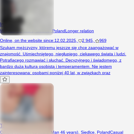
Inezz
Woman, 52 years, Siedlce, Poland
Longer relation
Online
,
on the website since
:
12.02.2025
,
2 945
,
969
Szukam mężczyzny, któremu jeszcze się chce zaangażować w
znajomość. Uśmiechniętego, niegłupiego, ciekawego świata i ludzi.
Potrafiącego rozmawiać i słuchać. Decyzyjnego i świadomego, z
bardzo dużą kulturą osobistą i temperamentem. Nie jestem
zainteresowana: osobami poniżej 40 lat, w związkach oraz
Tomy43
Couple (Woman 43 years, Man 46 years), Siedlce, Poland
Casual