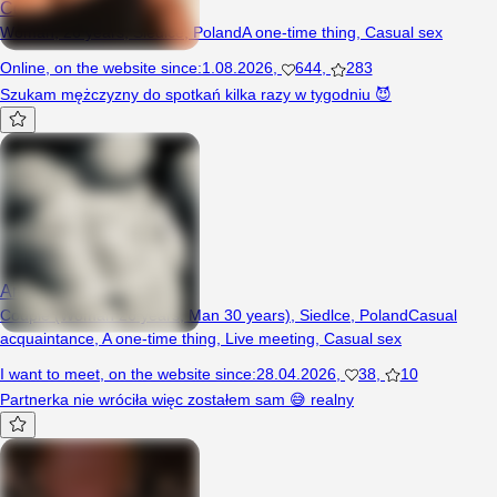
Cocolitka69
Woman, 26 years, Siedlce, Poland
A one-time thing
,
Casual sex
Online
,
on the website since
:
1.08.2026
,
644
,
283
Szukam mężczyzny do spotkań kilka razy w tygodniu 😈
Amoze69x3
Couple (Woman 26 years, Man 30 years), Siedlce, Poland
Casual
acquaintance
,
A one-time thing
,
Live meeting
,
Casual sex
I want to meet
,
on the website since
:
28.04.2026
,
38
,
10
Partnerka nie wróciła więc zostałem sam 😅 realny