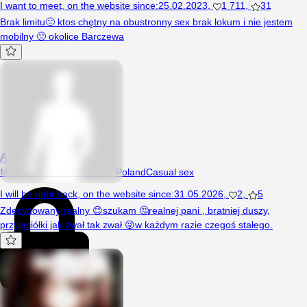
I want to meet
,
on the website since
:
25.02.2023
,
1 711
,
31
Brak limitu🙁 ktos chętny na obustronny sex brak lokum i nie jestem
mobilny 🙁 okolice Barczewa
Andrzej710120
Man, 55 years, Barczewo, Poland
Casual sex
I will be right back
,
on the website since
:
31.05.2026
,
2
,
5
Zdecydowany realny 😊szukam 🤔realnej pani , bratniej duszy,
przyjaciółki jak zwał tak zwał 😜w każdym razie czegoś stałego.