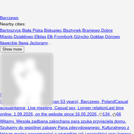
Barczewo
Nearby cities:
Bartoszyce
,
Biała Piska
,
Biskupiec
,
Bisztynek
,
Braniewo
,
Dobre
Miasto
,
Działdowo
,
Elbląg
,
Ełk
,
Frombork
,
Giżycko
,
Gołdap
,
Górowo
Iławeckie
,
Iława
,
Jeziorany
...
Show more
Fajnizdecydowani
Couple (Man 53 years, Woman 53 years), Barczewo, Poland
Casual
acquaintance
,
Live meeting
,
Casual sex
,
Longer relation
Last time
online
:
1.08.2026
,
on the website since
:
16.05.2026
,
134
,
66
Witamy. Wesoła zadbana zakochana para szuka przyjaciela domu.
Szukamy do wspólnej zabawy Pana zdecydowanego. Kulturalnego z
którym można porozmawiać o wszystkim jak i posiedzieć przy lampce