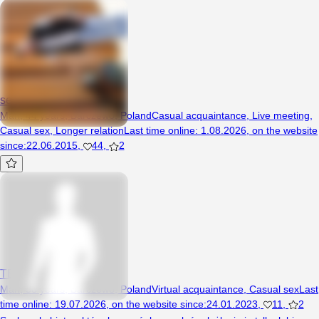
semari1982
Man, 44 years, Barczewo, Poland
Casual acquaintance
,
Live meeting
,
Casual sex
,
Longer relation
Last time online
:
1.08.2026
,
on the website
since
:
22.06.2015
,
44
,
2
TEdi67
Man, 58 years, Barczewo, Poland
Virtual acquaintance
,
Casual sex
Last
time online
:
19.07.2026
,
on the website since
:
24.01.2023
,
11
,
2