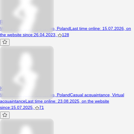
Redrosee69
Woman, 32 years, Barczewo, Poland
Last time online
:
15.07.2026
,
on
the website since
:
26.04.2023
,
128
KittyTitty
Woman, 36 years, Barczewo, Poland
Casual acquaintance
,
Virtual
acquaintance
Last time online
:
23.08.2025
,
on the website
since
:
15.07.2025
,
71