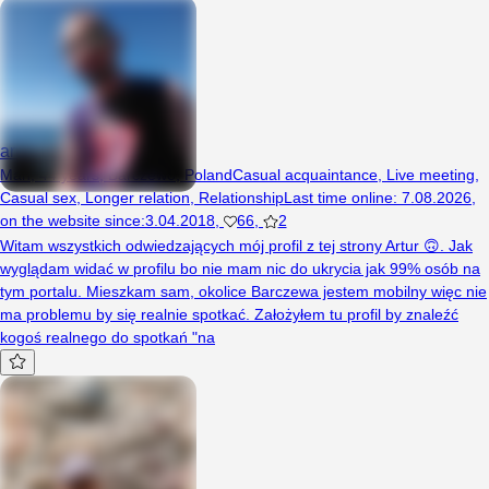
arturo81
Man, 44 years, Barczewo, Poland
Casual acquaintance
,
Live meeting
,
Casual sex
,
Longer relation
,
Relationship
Last time online
:
7.08.2026
,
on the website since
:
3.04.2018
,
66
,
2
Witam wszystkich odwiedzających mój profil z tej strony Artur 🙃. Jak
wyglądam widać w profilu bo nie mam nic do ukrycia jak 99% osób na
tym portalu. Mieszkam sam, okolice Barczewa jestem mobilny więc nie
ma problemu by się realnie spotkać. Założyłem tu profil by znaleźć
kogoś realnego do spotkań "na