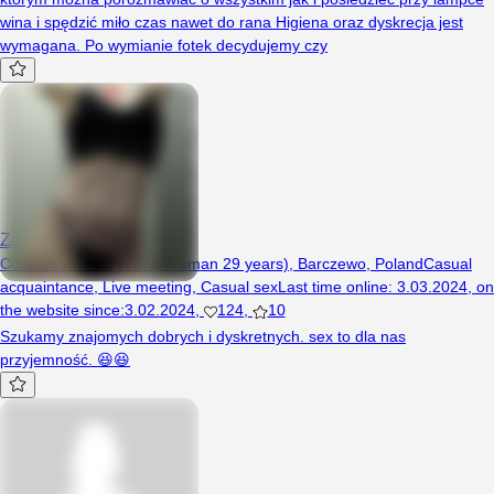
wina i spędzić miło czas nawet do rana Higiena oraz dyskrecja jest
wymagana. Po wymianie fotek decydujemy czy
Zaryzykujess
Couple (Man 30 years, Woman 29 years), Barczewo, Poland
Casual
acquaintance
,
Live meeting
,
Casual sex
Last time online
:
3.03.2024
,
on
the website since
:
3.02.2024
,
124
,
10
Szukamy znajomych dobrych i dyskretnych. sex to dla nas
przyjemność. 😆😆