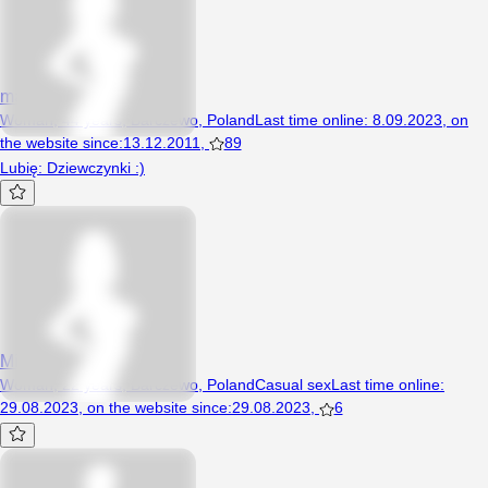
malibu28
Woman, 44 years, Barczewo, Poland
Last time online
:
8.09.2023
,
on
the website since
:
13.12.2011
,
89
Lubię: Dziewczynki :)
Miskaajah
Woman, 22 years, Barczewo, Poland
Casual sex
Last time online
:
29.08.2023
,
on the website since
:
29.08.2023
,
6