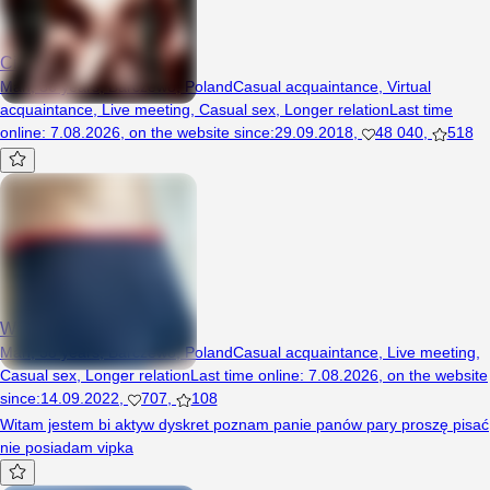
Cichy98
Man, 36 years, Barczewo, Poland
Casual acquaintance
,
Virtual
acquaintance
,
Live meeting
,
Casual sex
,
Longer relation
Last time
online
:
7.08.2026
,
on the website since
:
29.09.2018
,
48 040
,
518
Wojtekk34
Man, 38 years, Barczewo, Poland
Casual acquaintance
,
Live meeting
,
Casual sex
,
Longer relation
Last time online
:
7.08.2026
,
on the website
since
:
14.09.2022
,
707
,
108
Witam jestem bi aktyw dyskret poznam panie panów pary proszę pisać
nie posiadam vipka