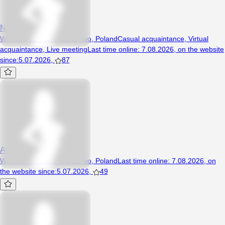
Nataliza
Woman, 32 years, Barczewo, Poland
Casual acquaintance
,
Virtual
acquaintance
,
Live meeting
Last time online
:
7.08.2026
,
on the website
since
:
5.07.2026
,
87
Adzia84
Woman, 44 years, Barczewo, Poland
Last time online
:
7.08.2026
,
on
the website since
:
5.07.2026
,
49