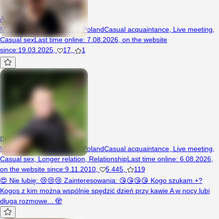
Adr86a
Man, 39 years, Barczewo, Poland
Casual acquaintance
,
Live meeting
,
Casual sex
Last time online
:
7.08.2026
,
on the website
since
:
19.03.2025
,
17
,
1
przemo050886
Man, 40 years, Barczewo, Poland
Casual acquaintance
,
Live meeting
,
Casual sex
,
Longer relation
,
Relationship
Last time online
:
6.08.2026
,
on the website since
:
9.11.2010
,
5 445
,
119
😍 Nie lubię: 😢😢😢 Zainteresowania: 😘😘😘😘 Kogo szukam.+?
Kogos z kim można wspólnie spędzić dzień przy kawie A w nocy lubi
długa rozmowe... 🫣