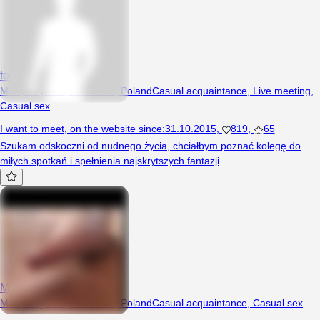
tonio69
Man, 41 years, Barczewo, Poland
Casual acquaintance
,
Live meeting
,
Casual sex
I want to meet
,
on the website since
:
31.10.2015
,
819
,
65
Szukam odskoczni od nudnego życia, chciałbym poznać kolegę do
miłych spotkań i spełnienia najskrytszych fantazji
Marcin369088
Man, 37 years, Barczewo, Poland
Casual acquaintance
,
Casual sex