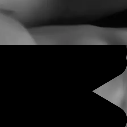
Mttsng
Man
,
33
years
,
Warszawa
,
Poland