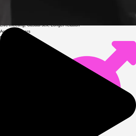
I am looking
For
:
Woman, Couple
Purpose
:
Casual acquaintance, A one-time thing, Virtual acquaintance,
Live meeting, Casual sex, Longer relation
Aged
:
to
35
years
Preferences