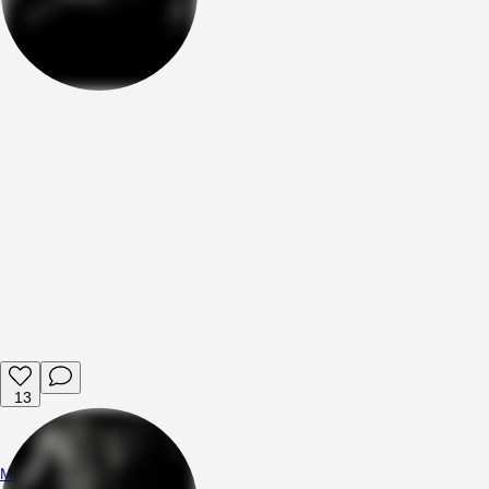
13
Mttsng