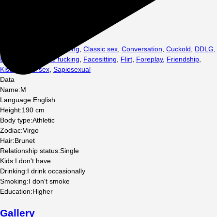
Sex
:
69
,
Affair
,
Blindfolding
,
Classic sex
,
Conversation
,
Cuckold
,
DDLG
,
Deep throat
,
Face fucking
,
Facesitting
,
Flirt
,
Foreplay
,
Friendship
,
Kisses
,
Oral sex
,
Sapiosexual
Data
Name
:
M
Language
:
English
Height
:
190
cm
Body type
:
Athletic
Zodiac
:
Virgo
Hair
:
Brunet
Relationship status
:
Single
Kids
:
I don't have
Drinking
:
I drink occasionally
Smoking
:
I don't smoke
Education
:
Higher
Gallery