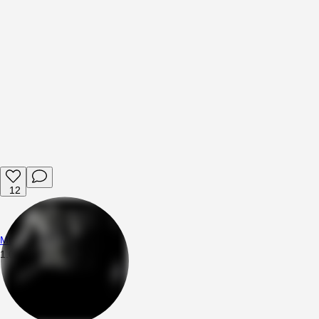
12
Mttsng
1.08.2026
23:14