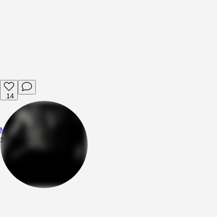
14
Mttsng
3.08.2026
00:21