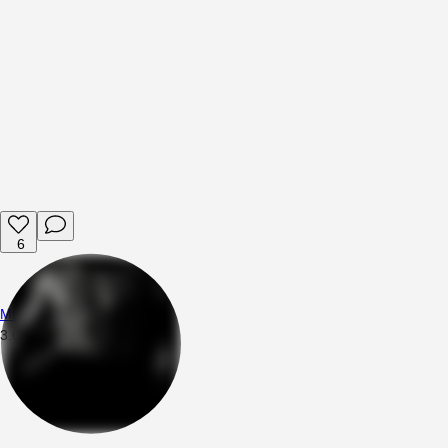
6
Mttsng
3.08.2026
00:21