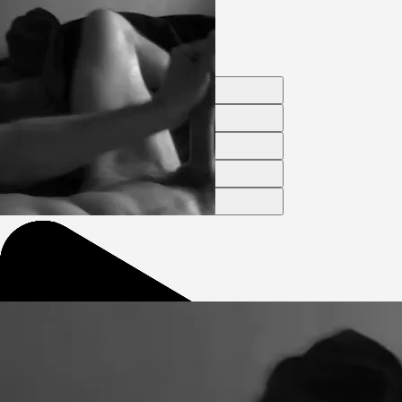
Log on