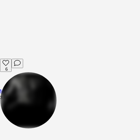
6
Mttsng
3.08.2026
00:21