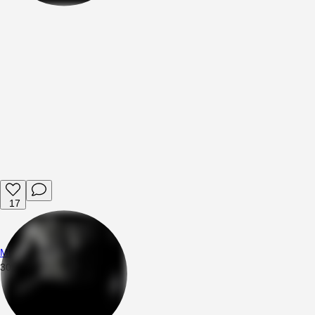
17
Mttsng
30.07.2026
17:49