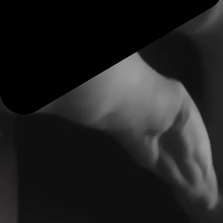
4 140
500
Last time online
:
8.08.2026
,
on the website since
:
9.04.2017
Profile
Gallery
64
Friends
About me
Dyskretne, namiętne spotkania, gdzie chemia wybucha bez
żadnych granic...
Jeśli pragniesz tajemnicy, dotyku i czystej przyjemności bez
komplikacji, szepnij mi na ucho. obiecuję, że to będzie warte
grzechu....
Jeśli interesuje cię mój profil, zostaw jakiś ślad po sobie.
Mam młody wygląd, a to chyba atut po 30 ;)
Nie interesują mnie żadne snapchaty, czy próby tzw. "catfishingu"
Na początek interesuje mnie zwykły flirt i rozmowa. Co będzie dalej?
Zobaczymy.