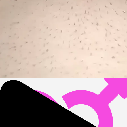
4 062
256
Last time online
:
6.08.2026
,
on the website since
:
12.01.2025
Profile
Gallery
11
Friends
About me
hihi jest ktoś chętny by na moich oczach wyruchał mi mojego
chłopaka w zamian cos wymyślę🍌
I am looking
For
:
Man
Preferences