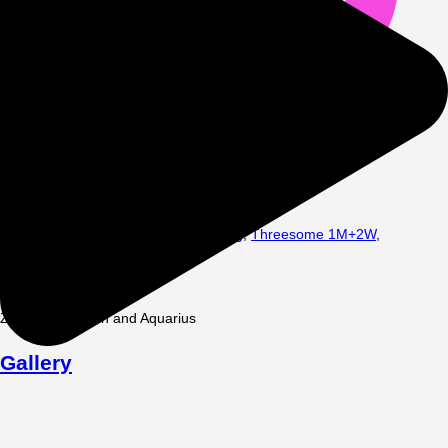
Sex
:
Experiments
,
Joint trips
,
Spanking
,
Threesome 1M+2W
,
Threesome 1W+2M
Data
Language
:
Polish
Zodiac
:
Capricorn and Aquarius
Gallery