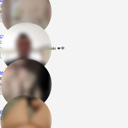
blackroots
30.06.2026
13:27
Possal by takiego sutka
Chetnynawszystkowrealu
27.05.2026
21:08
Sliczne daj pomasowac całuski 💋🌹
MrWeed420
8.05.2026
05:09
Mrrr piękne :*
ParkaBIRealna
12.04.2025
23:05