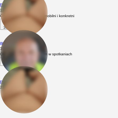
ParkaBIRealna
12.06.2026
21:32
Chetny ktos na m+m tylko mobilni i konkretni
36
1
Wodasodowa
10.07.2026
17:27
Chetny bi z doświadczeniem w spotkaniach
1
ParkaBIRealna
23.04.2025
01:19