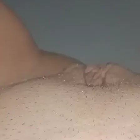
ParkaBIRealna
Couple
(Woman 26 years, Man 41 years)
,
Stade
,
Germany