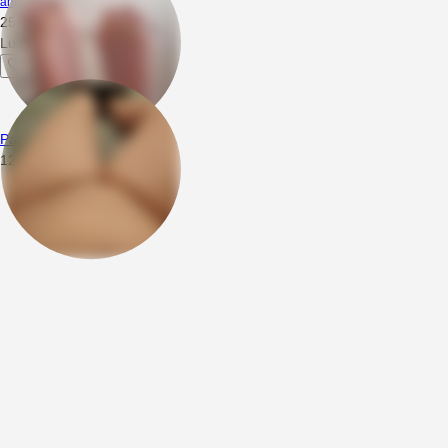
amator67
25.06.2025
05:51
Lubię też tak,zrobisz mi?
ParkaBIRealna
12.04.2025
00:12