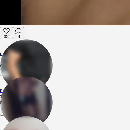
322
4
Dyskretny1305
1.07.2026
08:57
Chętnie dołączę
Roberto0120
23.06.2026
22:17
Priv poproszę
1