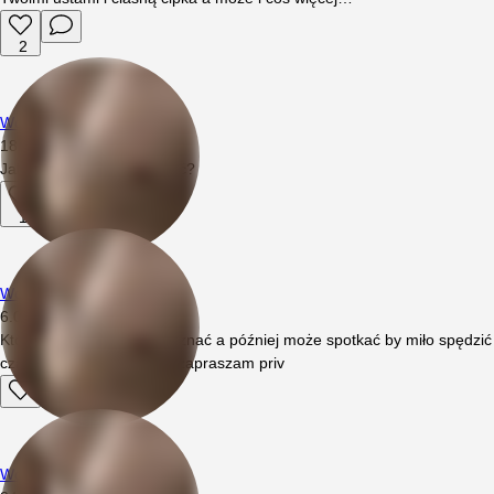
2
Wojciech94
18.04.2026
14:30
Jakaś chętna Pani popisać?
1
Wojciech94
6.04.2026
09:25
Któraś Pani chętna się poznać a później może spotkać by miło spędzić
czas? Jesli jesteś chętna zapraszam priv
Wojciech94