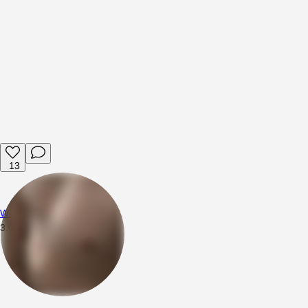
13
Wojciech94
3.05.2026
09:46