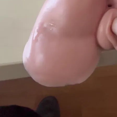
3 094
88
Last time online
:
6.08.2026
,
on the website since
:
12.07.2021
Profile
Gallery
35
Friends
About me
Chętnie popiszę coś wirtualnie, może jakąś dłuższą przygoda
z tego wyjdzie. Kiedyś pisałem też ERP 😅 i próbowałem swoich sił w
pisaniu swoich książek (zabrakło motywacji by jakąkolwiek dokończyć
ale coś tam jeszcze gdzieś można przeczytać) nie mam niestety Vipa i
nie mogę pisać pierwszy
I am looking
For
:
Woman, Man, Couple, Trans
Purpose
:
Casual acquaintance, Virtual acquaintance, Live meeting,
Casual sex, Longer relation
Aged
:
to
60
years
Preferences