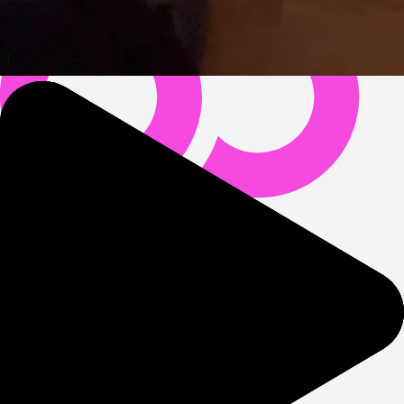
Sex
:
Cunnilinngus
,
Deep throat
,
Discretion
,
Face fucking
,
Fetishes
,
Handjob
,
Hard sex
,
Spanking