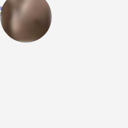
Wojciech94
3.05.2026
09:46