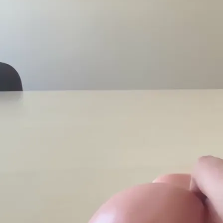
Wojciech94
Unverified
Man
,
31
years
,
Starogard Gdański
,
Poland