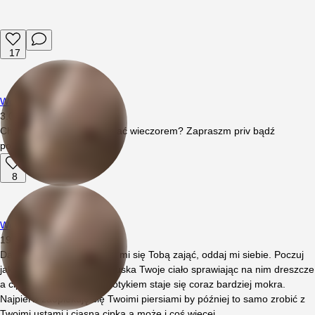
17
Wojciech94
3.05.2026
09:06
Chce ktoś się dzisiaj spotkać wieczorem? Zapraszm priv bądź
polubienie 😏
8
Wojciech94
19.04.2026
07:55
Daj mi swoją dłoń i pozwól mi się Tobą zająć, oddaj mi siebie. Poczuj
jak moja dłoń delikatnie muska Twoje ciało sprawiając na nim dreszcze
a cipka z każdym moim dotykiem staje się coraz bardziej mokra.
Najpierw zaopiekuję się Twoimi piersiami by później to samo zrobić z
Twoimi ustami i ciasną cipka a może i coś więcej…