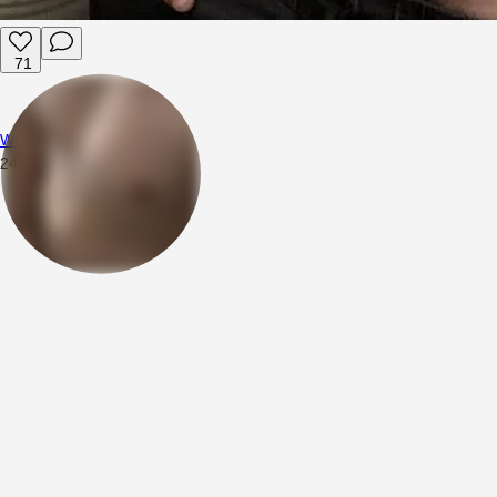
71
Wojciech94
24.02.2026
13:28