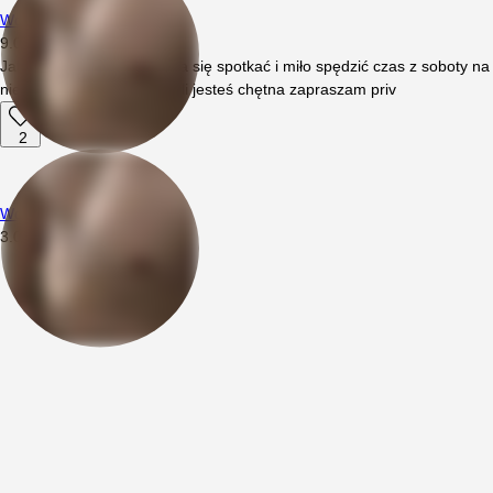
Wojciech94
9.07.2026
12:20
Jakaś kobieta, para chętna się spotkać i miło spędzić czas z soboty na
niedzielę w Gdańsku? Jeśli jesteś chętna zapraszam priv
2
Wojciech94
3.05.2026
09:46