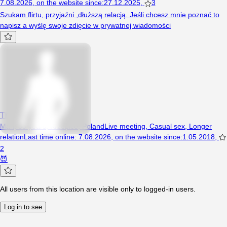
7.08.2026
,
on the website since
:
27.12.2025
,
3
Szukam flirtu, przyjaźni ,dłuższą relacją. Jeśli chcesz mnie poznać to
napisz a wyślę swoje zdięcie w prywatnej wiadomości
TheArtOfDeath
Man, 33 years, Krzepice, Poland
Live meeting
,
Casual sex
,
Longer
relation
Last time online
:
7.08.2026
,
on the website since
:
1.05.2018
,
2
😈
All users from this location are visible only to logged-in users.
Log in to see