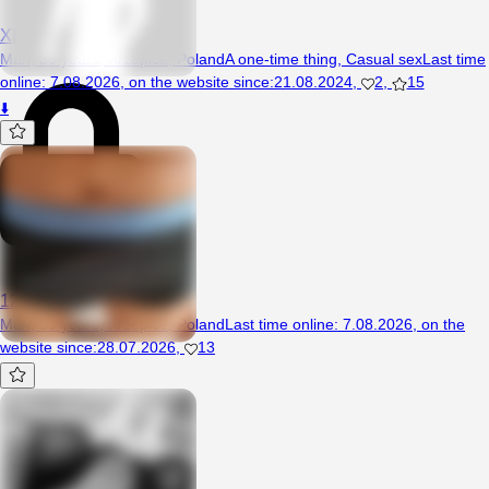
XRafal
Man, 30 years, Krzepice, Poland
A one-time thing
,
Casual sex
Last time
online
:
7.08.2026
,
on the website since
:
21.08.2024
,
2
,
15
⬇️
123Brunet18
Man, 39 years, Krzepice, Poland
Last time online
:
7.08.2026
,
on the
website since
:
28.07.2026
,
13