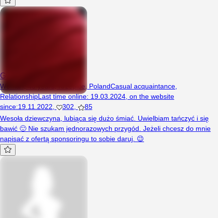
Gwiazdka1890
Woman, 40 years, Krzepice, Poland
Casual acquaintance
,
Relationship
Last time online
:
19.03.2024
,
on the website
since
:
19.11.2022
,
302
,
85
Wesoła dziewczyna, lubiąca się dużo śmiać. Uwielbiam tańczyć i się
bawić 🙂 Nie szukam jednorazowych przygód. Jeżeli chcesz do mnie
napisać z ofertą sponsoringu to sobie daruj. 😉