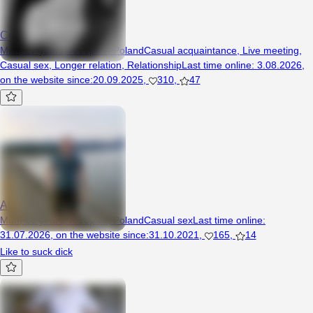
Cojarobietu98
Man, 27 years, Krzepice, Poland
Casual acquaintance
,
Live meeting
,
Casual sex
,
Longer relation
,
Relationship
Last time online
:
3.08.2026
,
on the website since
:
20.09.2025
,
310
,
47
Alexzedd
Man, 33 years, Krzepice, Poland
Casual sex
Last time online
:
31.07.2026
,
on the website since
:
31.10.2021
,
165
,
14
​Like to suck dick