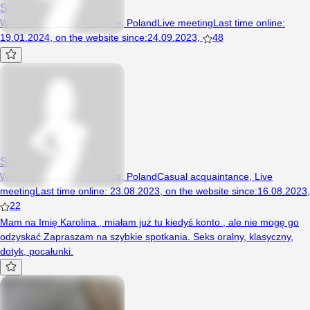
Sylwia310
Woman, 34 years, Krzepice, Poland
Live meeting
Last time online
:
19.01.2024
,
on the website since
:
24.09.2023
,
48
SuroweAwokado
Woman, 33 years, Krzepice, Poland
Casual acquaintance
,
Live
meeting
Last time online
:
23.08.2023
,
on the website since
:
16.08.2023
,
22
Mam na Imię Karolina , miałam już tu kiedyś konto , ale nie mogę go
odzyskać Zapraszam na szybkie spotkania. Seks oralny, klasyczny,
dotyk, pocałunki.