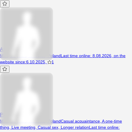
Asdfer321
Man, 25 years, Krzepice, Poland
Last time online
:
8.08.2026
,
on the
website since
:
6.10.2025
,
1
Piotr2121
Man, 34 years, Krzepice, Poland
Casual acquaintance
,
A one-time
thing
,
Live meeting
,
Casual sex
,
Longer relation
Last time online
: