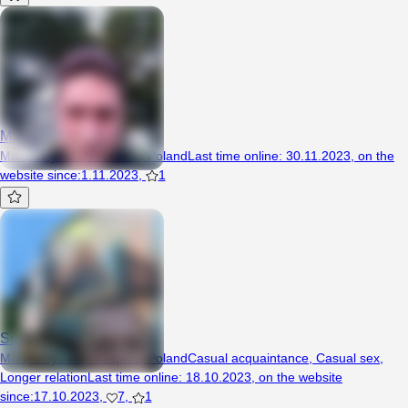
Marcmarius
Man, 52 years, Krzepice, Poland
Last time online
:
30.11.2023
,
on the
website since
:
1.11.2023
,
1
Sex333
Man, 37 years, Krzepice, Poland
Casual acquaintance
,
Casual sex
,
Longer relation
Last time online
:
18.10.2023
,
on the website
since
:
17.10.2023
,
7
,
1