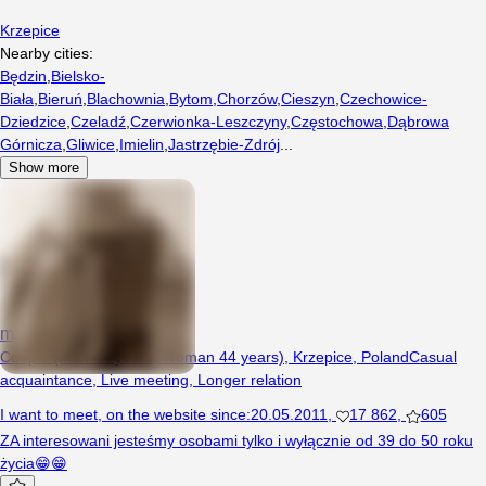
Krzepice
Nearby cities:
Będzin
,
Bielsko-
Biała
,
Bieruń
,
Blachownia
,
Bytom
,
Chorzów
,
Cieszyn
,
Czechowice-
Dziedzice
,
Czeladź
,
Czerwionka-Leszczyny
,
Częstochowa
,
Dąbrowa
Górnicza
,
Gliwice
,
Imielin
,
Jastrzębie-Zdrój
...
Show more
malzestwo8285
Couple (Man 44 years, Woman 44 years), Krzepice, Poland
Casual
acquaintance
,
Live meeting
,
Longer relation
I want to meet
,
on the website since
:
20.05.2011
,
17 862
,
605
ZA interesowani jesteśmy osobami tylko i wyłącznie od 39 do 50 roku
życia😁😁