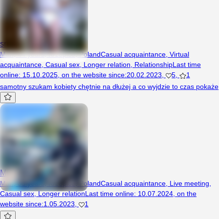
snake6661
Man, 44 years, Krzepice, Poland
Casual acquaintance
,
Virtual
acquaintance
,
Casual sex
,
Longer relation
,
Relationship
Last time
online
:
15.10.2025
,
on the website since
:
20.02.2023
,
5
,
1
samotny szukam kobiety chętnie na dłużej a co wyjdzie to czas pokaże
Mlody9000
Man, 35 years, Krzepice, Poland
Casual acquaintance
,
Live meeting
,
Casual sex
,
Longer relation
Last time online
:
10.07.2024
,
on the
website since
:
1.05.2023
,
1