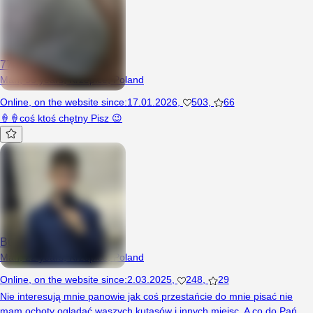
777333555
Man, 55 years, Krzepice, Poland
Online
,
on the website since
:
17.01.2026
,
503
,
66
🍦🍦coś ktoś chętny Pisz 😉
Bujakson
Man, 22 years, Krzepice, Poland
Online
,
on the website since
:
2.03.2025
,
248
,
29
Nie interesują mnie panowie jak coś przestańcie do mnie pisać nie
mam ochoty oglądać waszych kutasów i innych miejsc. A co do Pań