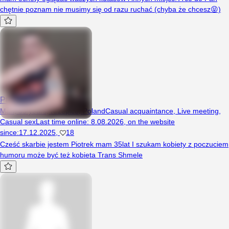
chętnie poznam nie musimy się od razu ruchać (chyba że chcesz😝)
Ptrk90
Man, 35 years, Krzepice, Poland
Casual acquaintance
,
Live meeting
,
Casual sex
Last time online
:
8.08.2026
,
on the website
since
:
17.12.2025
,
18
Cześć skarbie jestem Piotrek mam 35lat I szukam kobiety z poczuciem
humoru może być też kobieta Trans Shmele