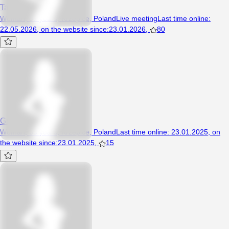
Takaja1234
Woman, 37 years, Krzepice, Poland
Live meeting
Last time online
:
22.05.2026
,
on the website since
:
23.01.2026
,
80
Grzywka63
Woman, 63 years, Krzepice, Poland
Last time online
:
23.01.2025
,
on
the website since
:
23.01.2025
,
15