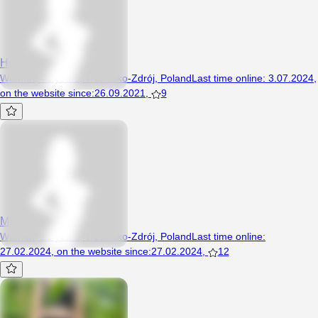
Hortezzoss
Woman, 41 years, Trzcińsko-Zdrój, Poland
Last time online
:
3.07.2024
,
on the website since
:
26.09.2021
,
9
Moniks2023
Woman, 21 years, Trzcińsko-Zdrój, Poland
Last time online
:
27.02.2024
,
on the website since
:
27.02.2024
,
12