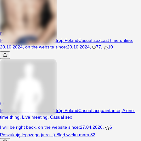
marcelszyszka
Man, 44 years, Trzcińsko-Zdrój, Poland
Casual sex
Last time online
:
20.10.2024
,
on the website since
:
20.10.2024
,
77
,
10
Oskar9419
Man, 42 years, Trzcińsko-Zdrój, Poland
Casual acquaintance
,
A one-
time thing
,
Live meeting
,
Casual sex
I will be right back
,
on the website since
:
27.04.2026
,
6
Poszukuję lepszego jutra. :) Błąd wieku mam 32