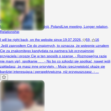
We2M
Man, 53 years, Trzcińsko-Zdrój, Poland
Live meeting
,
Longer relation
,
Relationship
I will be right back
,
on the website since
:
19.07.2026
,
59
,
16
​ Jeśli zaprosiłem Cię do znajomych, to oznacza, że wstępnie uznałem
Cię za znakomitego kandydata na partnera lub przynajmniej
przyjaciela i proszę Cię w ten sposób o szansę. - Rozmowę(na razie
nie mam vip), spotkanie ... . - No bo co szkodzi się spotkać, nawet jeśli
zakładasz, że masz inne priorytety. - Może rzeczywistość okaże się
bardziej interesująca i perspektywiczna, niż przypuszczasz. - ...