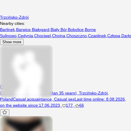
Trzcińsko-Zdrój
Nearby cities:
Barlinek
,
Barwice
,
Białogard
,
Biały Bór
,
Bobolice
,
Borne
Sulinowo
,
Cedynia
,
Chociwel
,
Chojna
,
Choszczno
,
Czaplinek
,
Człopa
,
Darł
Show more
Obserwatorzy2023
Couple (Woman 42 years, Man 35 years), Trzcińsko-Zdrój,
Poland
Casual acquaintance
,
Casual sex
Last time online
:
8.08.2026
,
on the website since
:
17.06.2023
,
177
,
66