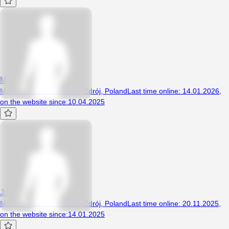
Marianmoto
Man, 42 years, Trzcińsko-Zdrój, Poland
Last time online
:
14.01.2026
,
on the website since
:
10.04.2025
Jarema90
Man, 36 years, Trzcińsko-Zdrój, Poland
Last time online
:
20.11.2025
,
on the website since
:
14.01.2025