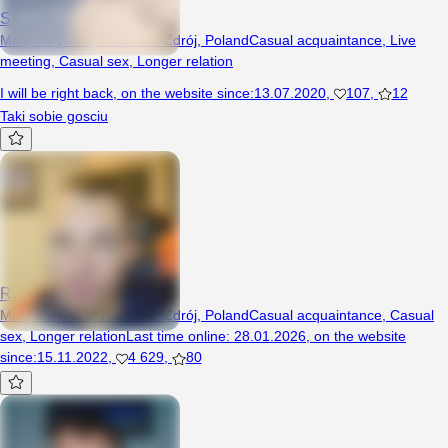
StaszekPas
Man, 64 years, Trzcińsko-Zdrój, Poland
Casual acquaintance
,
Live
meeting
,
Casual sex
,
Longer relation
I will be right back
,
on the website since
:
13.07.2020
,
107
,
12
Taki sobie gosciu
RobertRys
Man, 24 years, Trzcińsko-Zdrój, Poland
Casual acquaintance
,
Casual
sex
,
Longer relation
Last time online
:
28.01.2026
,
on the website
since
:
15.11.2022
,
4 629
,
80