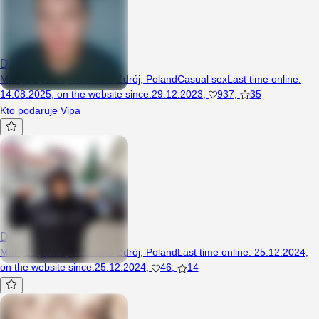
Dzojstik22
Man, 24 years, Trzcińsko-Zdrój, Poland
Casual sex
Last time online
:
14.08.2025
,
on the website since
:
29.12.2023
,
937
,
35
Kto podaruje Vipa
Darobigdick
Man, 21 years, Trzcińsko-Zdrój, Poland
Last time online
:
25.12.2024
,
on the website since
:
25.12.2024
,
46
,
14