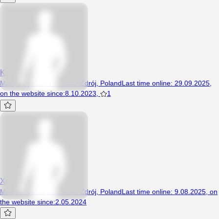
Karollll121
Man, 25 years, Trzcińsko-Zdrój, Poland
Last time online
:
29.09.2025
,
on the website since
:
8.10.2023
,
1
Xmmaallyyx
Man, 40 years, Trzcińsko-Zdrój, Poland
Last time online
:
9.08.2025
,
on
the website since
:
2.05.2024