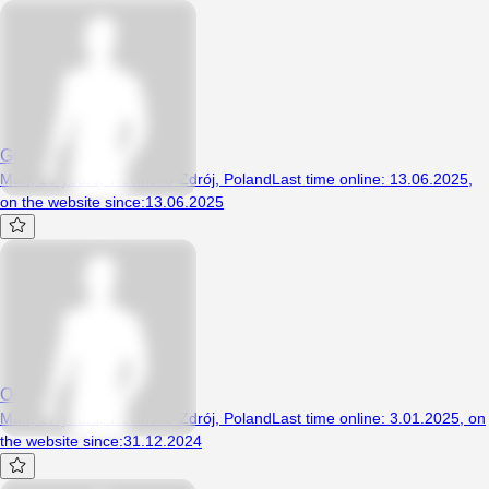
Goracyandrzej7666
Man, 28 years, Trzcińsko-Zdrój, Poland
Last time online
:
13.06.2025
,
on the website since
:
13.06.2025
Ordex32
Man, 27 years, Trzcińsko-Zdrój, Poland
Last time online
:
3.01.2025
,
on
the website since
:
31.12.2024