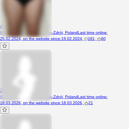
Alexandra
Woman, 32 years, Trzcińsko-Zdrój, Poland
Last time online
:
25.02.2024
,
on the website since
:
19.02.2024
,
181
,
60
Zuziaeloo
Woman, 21 years, Trzcińsko-Zdrój, Poland
Last time online
:
18.03.2026
,
on the website since
:
18.03.2026
,
21