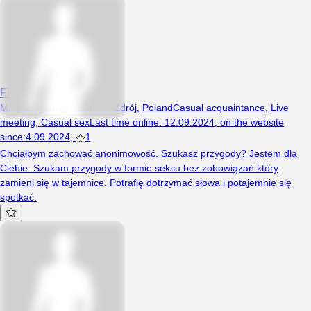
Fishermann
Man, 27 years, Trzcińsko-Zdrój, Poland
Casual acquaintance
,
Live
meeting
,
Casual sex
Last time online
:
12.09.2024
,
on the website
since
:
4.09.2024
,
1
Chciałbym zachować anonimowość. Szukasz przygody? Jestem dla
Ciebie. Szukam przygody w formie seksu bez zobowiązań który
zamieni się w tajemnice. Potrafię dotrzymać słowa i potajemnie się
spotkać.