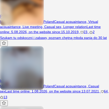
Patryyk23
Man, 31 years, Wielichowo, Poland
Casual acquaintance
,
Virtual
acquaintance
,
Live meeting
,
Casual sex
,
Longer relation
Last time
online
:
5.08.2026
,
on the website since
:
15.10.2019
,
23
,
2
Szukam tu odskoczni i zabawy, poznam chętną młoda panią do 30 lat
kasexx11
Man, 30 years, Wielichowo, Poland
Casual acquaintance
,
Casual
sex
Last time online
:
1.08.2026
,
on the website since
:
13.07.2021
,
64
,
13