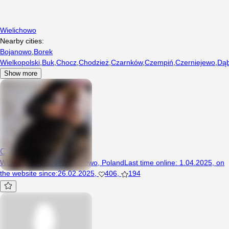
Wielichowo
Nearby cities:
Bojanowo
,
Borek
Wielkopolski
,
Buk
,
Chocz
,
Chodzież
,
Czarnków
,
Czempiń
,
Czerniejewo
,
Dąb
Show more
Czarnazgrabna1986
Woman, 40 years, Wielichowo, Poland
Last time online
:
1.04.2025
,
on
the website since
:
26.02.2025
,
406
,
194