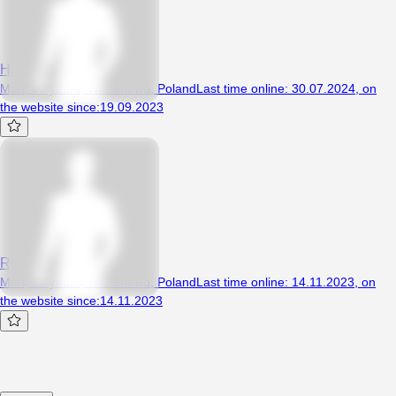
Hastalavista1990
Man, 36 years, Wielichowo, Poland
Last time online
:
30.07.2024
,
on
the website since
:
19.09.2023
Rysiek33
Man, 26 years, Wielichowo, Poland
Last time online
:
14.11.2023
,
on
the website since
:
14.11.2023