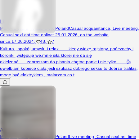
Lizaniecqqq
Man, 41 years, Wielichowo, Poland
Casual acquaintance
,
Live meeting
,
Casual sex
Last time online
:
25.01.2026
,
on the website
since
:
17.06.2024
,
48
,
7
Kultura , spokój umysłu i relax .......kiedy widzę rajstopy, pończochy i
koronki ,wstępuje we.mnie siła której nie da się
okiełznać.......zapraszam do pisania chętne panie i nie tylko ...... 👍
uwielbiam kobiece ciało,jeśli szukasz dobrego seksu to dobrze trafiłaś,
mogę być elektrykiem , malarzem co t
Andi26
Man, 31 years, Wielichowo, Poland
Live meeting
,
Casual sex
Last time