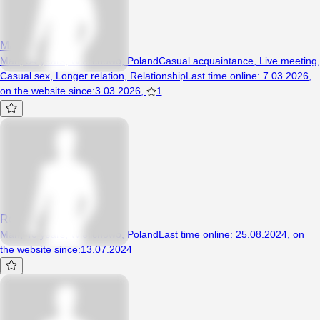
MAKS135a
Man, 34 years, Wielichowo, Poland
Casual acquaintance
,
Live meeting
,
Casual sex
,
Longer relation
,
Relationship
Last time online
:
7.03.2026
,
on the website since
:
3.03.2026
,
1
Romeo17
Man, 40 years, Wielichowo, Poland
Last time online
:
25.08.2024
,
on
the website since
:
13.07.2024