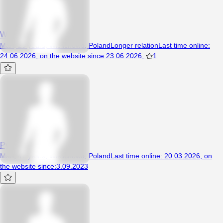
Woojtekportek
Man, 29 years, Wielichowo, Poland
Longer relation
Last time online
:
24.06.2026
,
on the website since
:
23.06.2026
,
1
Pyton1985
Man, 41 years, Wielichowo, Poland
Last time online
:
20.03.2026
,
on
the website since
:
3.09.2023