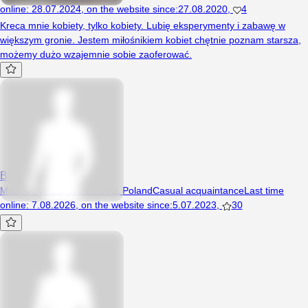
online
:
28.07.2024
,
on the website since
:
27.08.2020
,
4
Kreca mnie kobiety, tylko kobiety. Lubię eksperymenty i zabawę w
większym gronie. Jestem miłośnikiem kobiet chętnie poznam starsza,
możemy dużo wzajemnie sobie zaoferować.
Barnaba45
Man, 47 years, Wielichowo, Poland
Casual acquaintance
Last time
online
:
7.08.2026
,
on the website since
:
5.07.2023
,
30