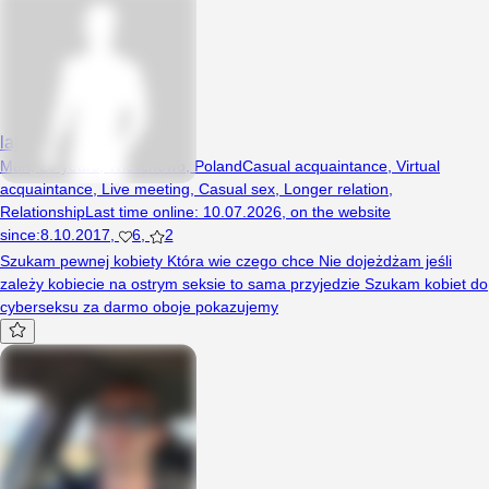
lajkos161
Man, 28 years, Wielichowo, Poland
Casual acquaintance
,
Virtual
acquaintance
,
Live meeting
,
Casual sex
,
Longer relation
,
Relationship
Last time online
:
10.07.2026
,
on the website
since
:
8.10.2017
,
6
,
2
Szukam pewnej kobiety Która wie czego chce Nie dojeżdżam jeśli
zależy kobiecie na ostrym seksie to sama przyjedzie Szukam kobiet do
cyberseksu za darmo oboje pokazujemy