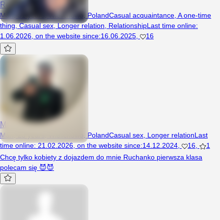
Remii
Man, 31 years, Wielichowo, Poland
Casual acquaintance
,
A one-time
thing
,
Casual sex
,
Longer relation
,
Relationship
Last time online
:
1.06.2026
,
on the website since
:
16.06.2025
,
16
Mati2145754
Man, 23 years, Wielichowo, Poland
Casual sex
,
Longer relation
Last
time online
:
21.02.2026
,
on the website since
:
14.12.2024
,
16
,
1
Chcę tylko kobiety z dojazdem do mnie Ruchanko pierwsza klasa
polecam się 😈😈