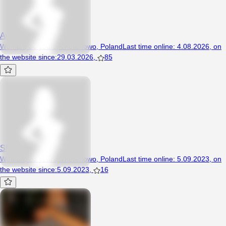
AnnaAniaAnusia
Woman, 36 years, Wielichowo, Poland
Last time online
:
4.08.2026
,
on
the website since
:
29.03.2026
,
85
Sheinii
Woman, 23 years, Wielichowo, Poland
Last time online
:
5.09.2023
,
on
the website since
:
5.09.2023
,
16