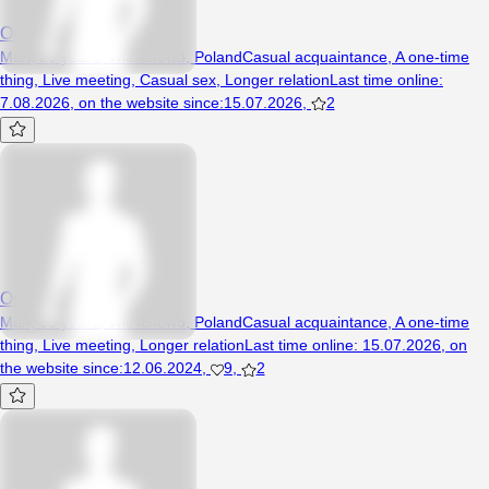
Onpgooo
Man, 29 years, Wielichowo, Poland
Casual acquaintance
,
A one-time
thing
,
Live meeting
,
Casual sex
,
Longer relation
Last time online
:
7.08.2026
,
on the website since
:
15.07.2026
,
2
Onon123
Man, 30 years, Wielichowo, Poland
Casual acquaintance
,
A one-time
thing
,
Live meeting
,
Longer relation
Last time online
:
15.07.2026
,
on
the website since
:
12.06.2024
,
9
,
2