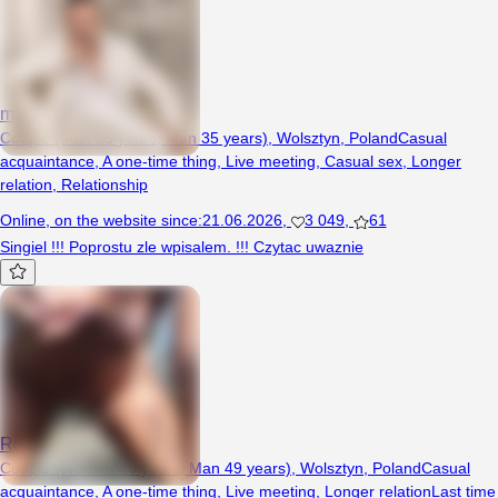
maciux1608
Couple (Man 35 years, Man 35 years), Wolsztyn, Poland
Casual
acquaintance
,
A one-time thing
,
Live meeting
,
Casual sex
,
Longer
relation
,
Relationship
Online
,
on the website since
:
21.06.2026
,
3 049
,
61
Singiel !!! Poprostu zle wpisalem. !!! Czytac uwaznie
Realniidyskretni
Couple (Woman 46 years, Man 49 years), Wolsztyn, Poland
Casual
acquaintance
,
A one-time thing
,
Live meeting
,
Longer relation
Last time