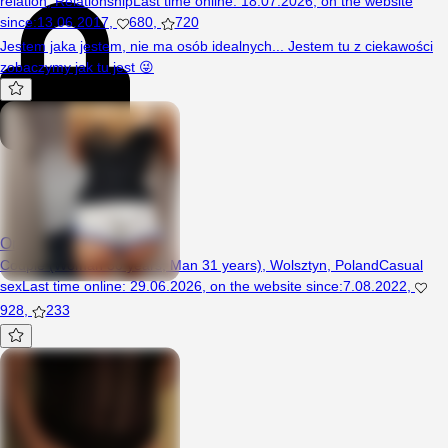
relation
,
Relationship
Last time online
:
18.07.2026
,
on the website
since
:
13.06.2017
,
680
,
720
Jestem jaka jestem, nie ma osób idealnych... Jestem tu z ciekawości
zobaczymy jak tu jest 😜
Oni20221
Couple (Woman 30 years, Man 31 years), Wolsztyn, Poland
Casual
sex
Last time online
:
29.06.2026
,
on the website since
:
7.08.2022
,
928
,
233