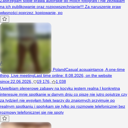
Zastrzegam sobie prawa autorskie do moich fotografii i nie zezwalam
na ich publikowanie oraz rozpowszechnianie!!! Za naruszenie praw
własności poprzez: kopiowanie, po
Analnarealna45
Woman, 46 years, Wolsztyn, Poland
Casual acquaintance
,
A one-time
thing
,
Live meeting
Last time online
:
8.08.2026
,
on the website
since
:
22.06.2026
,
19 176
,
1 038
Uwielbiam plenerowe zabawy na kocyku jestem realna I konkretna
interesuje mnie spotkanie w danym dniu co piszę nie jutro pojutrze czy
za tydzień nie wysyłam fotek twarzy do znajomych przyjmuję po
realnym spotkaniu i spotykam się tylko po rozmowie telefonicznej bez
rozmowy telefonicznej się nie spoty