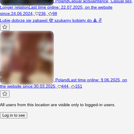
Woman, 32 years, Wolsztyn, Poland
Casual acquaintance
,
Casual sex
,
Longer relation
Last time online
:
22.07.2025
,
on the website
since
:
24.06.2024
,
236
,
98
Lubię dobrze się zabawić 🫣 szukamy kobiety do 🔺️ ✌️
Barbi1
Woman, 30 years, Wolsztyn, Poland
Last time online
:
9.06.2025
,
on
the website since
:
30.03.2025
,
444
,
151
All users from this location are visible only to logged-in users.
Log in to see