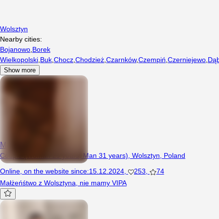
Wolsztyn
Nearby cities:
Bojanowo
,
Borek
Wielkopolski
,
Buk
,
Chocz
,
Chodzież
,
Czarnków
,
Czempiń
,
Czerniejewo
,
Dąb
Show more
MalzenstwoWol
Couple (Woman 29 years, Man 31 years), Wolsztyn, Poland
Online
,
on the website since
:
15.12.2024
,
253
,
74
Małżeńśtwo z Wolsztyna, nie mamy VIPA