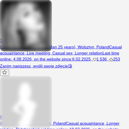
Seksicouple
Couple (Woman 26 years, Man 25 years), Wolsztyn, Poland
Casual
acquaintance
,
Live meeting
,
Casual sex
,
Longer relation
Last time
online
:
4.08.2026
,
on the website since
:
6.02.2025
,
1 536
,
253
Zanim napiszesz, wyślij swoje zdjęcie😘
Klaudia1133
Woman, 32 years, Wolsztyn, Poland
Casual acquaintance
,
Longer