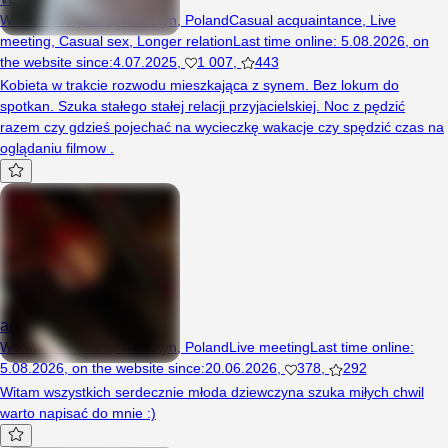
Woman, 40 years, Wolsztyn, Poland
Casual acquaintance
,
Live
meeting
,
Casual sex
,
Longer relation
Last time online
:
5.08.2026
,
on
the website since
:
4.07.2025
,
1 007
,
443
Kobieta w trakcie rozwodu mieszkająca z synem. Bez lokum do
spotkan. Szuka stałego stałej relacji przyjacielskiej. Noc z pędzić
razem czy gdzieś pojechać na wycieczkę wakacje czy spędzić czas na
oglądaniu filmow .
aniaszukkaka
Woman, 27 years, Wolsztyn, Poland
Live meeting
Last time online
:
5.08.2026
,
on the website since
:
20.06.2026
,
378
,
292
Witam wszystkich serdecznie młoda dziewczyna szuka miłych chwil
warto napisać do mnie :)