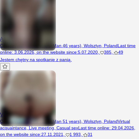
An77Mar79
Couple (Woman 48 years, Man 46 years), Wolsztyn, Poland
Last time
online
:
3.06.2026
,
on the website since
:
5.07.2020
,
385
,
49
Jestem chętny na spotkanie z panią.
Viktor21503
Couple (Woman 45 years, Man 51 years), Wolsztyn, Poland
Virtual
acquaintance
,
Live meeting
,
Casual sex
Last time online
:
29.04.2026
,
on the website since
:
27.11.2021
,
1 993
,
31