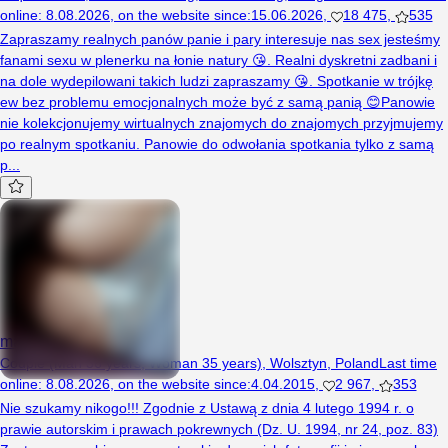
online
:
8.08.2026
,
on the website since
:
15.06.2026
,
18 475
,
535
Zapraszamy realnych panów panie i pary interesuje nas sex jesteśmy
fanami sexu w plenerku na łonie natury 😘. Realni dyskretni zadbani i
na dole wydepilowani takich ludzi zapraszamy 😘. Spotkanie w trójkę
ew bez problemu emocjonalnych może być z samą panią 😊Panowie
nie kolekcjonujemy wirtualnych znajomych do znajomych przyjmujemy
po realnym spotkaniu. Panowie do odwołania spotkania tylko z samą
p...
mali07
Couple (Man 36 years, Woman 35 years), Wolsztyn, Poland
Last time
online
:
8.08.2026
,
on the website since
:
4.04.2015
,
2 967
,
353
Nie szukamy nikogo!!! Zgodnie z Ustawą z dnia 4 lutego 1994 r. o
prawie autorskim i prawach pokrewnych (Dz. U. 1994, nr 24, poz. 83)