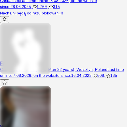
Casual sex
Last time online
:
8.08.2026
,
on the website
since
:
28.06.2025
,
1 769
,
315
Nachalni będą od razu blokowani!!!
Forfuuun
Couple (Woman 31 years, Man 32 years), Wolsztyn, Poland
Last time
online
:
7.08.2026
,
on the website since
:
16.04.2023
,
608
,
135
Witaminka85