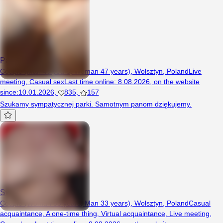
Parkaa345
Couple (Man 49 years, Woman 47 years), Wolsztyn, Poland
Live
meeting
,
Casual sex
Last time online
:
8.08.2026
,
on the website
since
:
10.01.2026
,
835
,
157
Szukamy sympatycznej parki. Samotnym panom dziękujemy.
Swingpara93
Couple (Woman 33 years, Man 33 years), Wolsztyn, Poland
Casual
acquaintance
,
A one-time thing
,
Virtual acquaintance
,
Live meeting
,