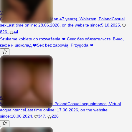
Vikiend
Couple (Woman 44 years, Man 47 years), Wolsztyn, Poland
Casual
sex
Last time online
:
28.06.2026
,
on the website since
:
5.10.2025
,
826
,
44
Szukame kobiete do rozważenia 💋 Секс без обязательств. Вино,
кафе и шоколад ❤️Sex bez zabowią. Przygoda 💋
wesoladupcia861202
Woman, 39 years, Wolsztyn, Poland
Casual acquaintance
,
Virtual
acquaintance
Last time online
:
17.06.2026
,
on the website
since
:
10.06.2024
,
347
,
226