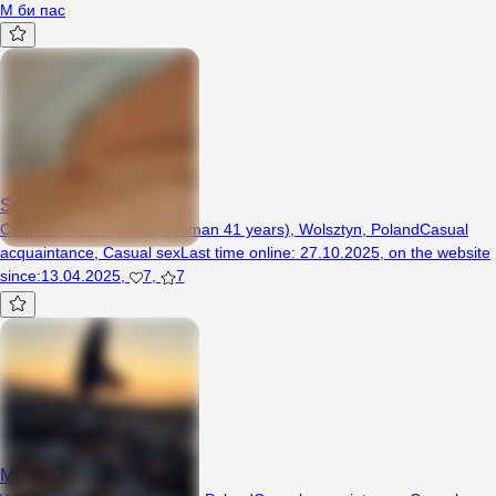
М би пас
Spragnieni85
Couple (Man 41 years, Woman 41 years), Wolsztyn, Poland
Casual
acquaintance
,
Casual sex
Last time online
:
27.10.2025
,
on the website
since
:
13.04.2025
,
7
,
7
Malusia3